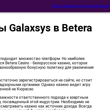
Игры Galaxsys
Стратегии
Скача
ы Galaxsys в Betera
 подходит множество платформ. Но наиболее
я Betera Casino - белорусское казино, которое
разнообразную бонусную политику для увеличения
достаточно зарегистрироваться на сайте, но стоит
надзорными органами. Однако казино ведет игру
ченной на Кюрасао.
 важности ответственного подхода к азартным
ел, посвященный этой индустрии. Необходимо не
ассматривать казино как источник дохода. Всегда