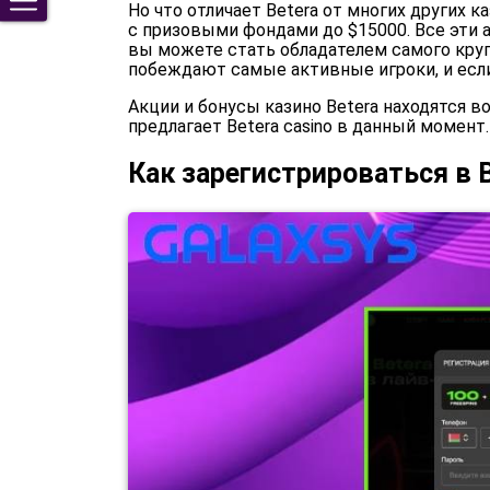
Но что отличает Betera от многих других к
с призовыми фондами до $15000. Все эти а
вы можете стать обладателем самого кру
побеждают самые активные игроки, и если
Акции и бонусы казино Betera находятся во
предлагает Betera casino в данный момент.
Как зарегистрироваться в B