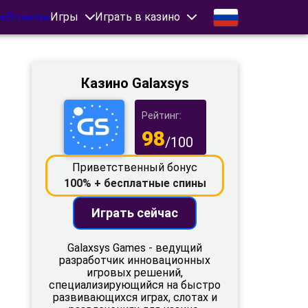
ть
Отзывы
Игры
Играть в казино
Казино Galaxsys
Рейтинг:
98
/100
Приветственный бонус
100% + бесплатные спины
Играть сейчас
Galaxsys Games - ведущий
разработчик инновационных
игровых решений,
специализирующийся на быстро
развивающихся играх, слотах и