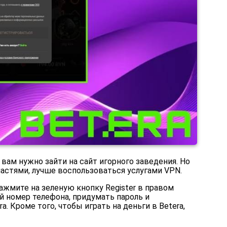
 вам нужно зайти на сайт игорного заведения. Но
астями, лучше воспользоваться услугами VPN.
нажмите на зеленую кнопку Register в правом
й номер телефона, придумать пароль и
a. Кроме того, чтобы играть на деньги в Betera,