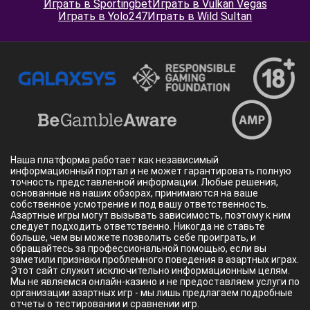
Играть в Sportingbet
Играть в Vulkan Vegas
Играть в Yolo247
Играть в Wild Sultan
Наша платформа работает как независимый
информационный портал и не может гарантировать полную
точность представленной информации. Любые решения,
основанные на наших обзорах, принимаются на ваше
собственное усмотрение и под вашу ответственность.
Азартные игры могут вызывать зависимость, поэтому к ним
следует подходить ответственно. Никогда не ставьте
больше, чем вы можете позволить себе проиграть, и
обращайтесь за профессиональной помощью, если вы
заметили признаки проблемного поведения в азартных играх.
Этот сайт служит исключительно информационным целям.
Мы не являемся онлайн-казино и не предоставляем услуги по
организации азартных игр - мы лишь предлагаем подробные
отчеты о тестировании и сравнении игр.