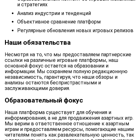
и стратегиях
Анализ индустрии и тенденций
Объективное сравнение платформ
Регулярные обновления новых игровых релизов
Наши обязательства
Несмотря на то, что мы предоставляем партнерские
ссылки на различные игровые платформы, наш
основной фокус остается на образовании и
информации. Мы сохраняем полную редакционную
независимость, гарантируя, что наши обзоры и
анализы остаются беспристрастными и
заслуживающими доверия.
Образовательный фокус
Наша платформа существует для обучения и
информирования, а не для продвижения азартных игр.
Мы верим в ответственное отношение к азартным
играм и предоставляем ресурсы, помогающие нашим
читателям понять как развлекательную ценность, так