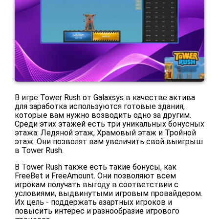
В игре Tower Rush от Galaxsys в качестве актива
для заработка используются готовые здания,
которые вам нужно возводить одно за другим.
Среди этих этажей есть три уникальных бонусных
этажа: Ледяной этаж, Храмовый этаж и Тройной
этаж. Они позволят вам увеличить свой выигрыш
в Tower Rush.
В Tower Rush также есть такие бонусы, как
FreeBet и FreeAmount. Они позволяют всем
игрокам получать выгоду в соответствии с
условиями, выдвинутыми игровым провайдером.
Их цель - поддержать азартных игроков и
повысить интерес и разнообразие игрового