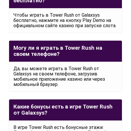
бесплатно?
Чтобы играть в Tower Rush от Galaxsys
бесплатно, нажмите на кнопку Play Demo на
официальном сайте казино при запуске слота.
Могу ли я играть в Tower Rush на
своем телефоне?
Да, вы можете играть в Tower Rush от
Galaxsys на своем телефоне, загрузив
мобильное приложение казино или через
мобильный браузер.
Какие бонусы есть в игре Tower Rush
от Galaxsys?
В игре Tower Rush есть бонусные этажи: