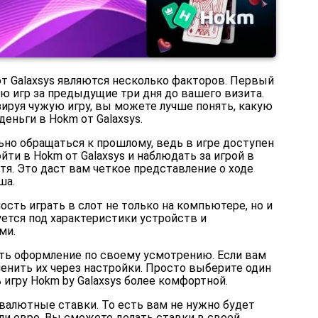
 Galaxsys являются несколько факторов. Первый
ю игр за предыдущие три дня до вашего визита.
изируя чужую игру, вы можете лучше понять, какую
еньги в Hokm от Galaxsys.
ьно обращаться к прошлому, ведь в игре доступен
ти в Hokm от Galaxsys и наблюдать за игрой в
тя. Это даст вам четкое представление о ходе
ша.
ость играть в слот не только на компьютере, но и
уется под характеристики устройств и
ми.
ять оформление по своему усмотрению. Если вам
менить их через настройки. Просто выберите один
 игру Hokm by Galaxsys более комфортной.
ивалютные ставки. То есть вам не нужно будет
и евро. Вы сможете делать ставки в своей