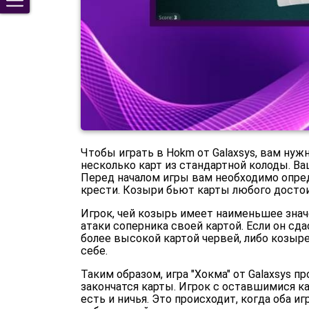
Чтобы играть в Hokm от Galaxsys, вам нужн
несколько карт из стандартной колоды. Ва
Перед началом игры вам необходимо опред
крести. Козыри бьют карты любого достои
Игрок, чей козырь имеет наименьшее знач
атаки соперника своей картой. Если он сд
более высокой картой червей, либо козырем
себе.
Таким образом, игра "Хокма" от Galaxsys пр
закончатся карты. Игрок с оставшимися ка
есть и ничья. Это происходит, когда оба иг