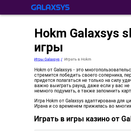
Hokm Galaxsys sl
игры
Игры Galaxsys
Играть в Hokm
Hokm от Galaxsys - это многопользователь
стремится победить своего соперника, пе
придется полагаться не только на силу удач
важно выиграть раунд, даже если у вас н
немного подумать, а также запомнить кар
Игра Hokm от Galaxsys адаптирована для ц
Ирана и со временем прижилась во многих
Играть в игры казино от Ga