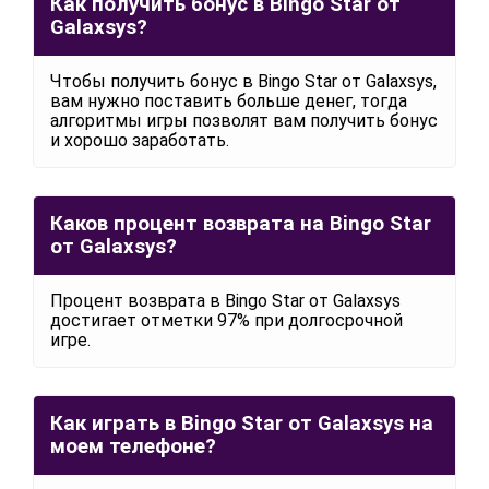
Как получить бонус в Bingo Star от
Galaxsys?
Чтобы получить бонус в Bingo Star от Galaxsys,
вам нужно поставить больше денег, тогда
алгоритмы игры позволят вам получить бонус
и хорошо заработать.
Каков процент возврата на Bingo Star
от Galaxsys?
Процент возврата в Bingo Star от Galaxsys
достигает отметки 97% при долгосрочной
игре.
Как играть в Bingo Star от Galaxsys на
моем телефоне?