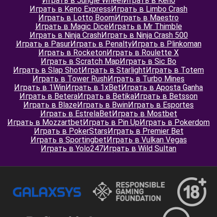
Играть в Jungle Wheel
Играть в Keno
Играть в Keno Express
Играть в Limbo Crash
Играть в Lotto Boom
Играть в Maestro
Играть в Magic Dice
Играть в Mr Thimble
Играть в Ninja Crash
Играть в Ninja Crash 500
Играть в Pasur
Играть в Penalty
Играть в Plinkoman
Играть в Rocketon
Играть в Roulette X
Играть в Scratch Map
Играть в Sic Bo
Играть в Slap Shot
Играть в Starlight
Играть в Totem
Играть в Tower Rush
Играть в Turbo Mines
Играть в 1Win
Играть в 1xBet
Играть в Aposta Ganha
Играть в Betera
Играть в Betika
Играть в Betsson
Играть в Blaze
Играть в Bwin
Играть в Esportes
Играть в EstrelaBet
Играть в Mostbet
Играть в Mozzartbet
Играть в Pin Up
Играть в Pokerdom
Играть в PokerStars
Играть в Premier Bet
Играть в Sportingbet
Играть в Vulkan Vegas
Играть в Yolo247
Играть в Wild Sultan