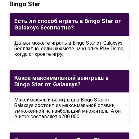
Bingo Star
Есть ли способ играть в Bingo Star от
Galaxsys бесплатно?
Да, вы можете играть в Bingo Star от Galaxsys
бесплатно, если нажмете на кнопку Play Demo,
когда откроете игру.
Каков максимальный выигрыш в
Bingo Star от Galaxsys?
Максимальный выигрыш в Bingo Star от
Galaxsys состоит из максимальной ставки,
умноженной на наибольший множитель. А он
в игре составляет х200 000.