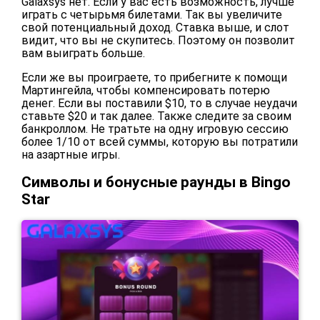
Galaxsys нет. Если у вас есть возможность, лучше
играть с четырьмя билетами. Так вы увеличите
свой потенциальный доход. Ставка выше, и слот
видит, что вы не скупитесь. Поэтому он позволит
вам выиграть больше.
Если же вы проиграете, то прибегните к помощи
Мартингейла, чтобы компенсировать потерю
денег. Если вы поставили $10, то в случае неудачи
ставьте $20 и так далее. Также следите за своим
банкроллом. Не тратьте на одну игровую сессию
более 1/10 от всей суммы, которую вы потратили
на азартные игры.
Символы и бонусные раунды в Bingo
Star