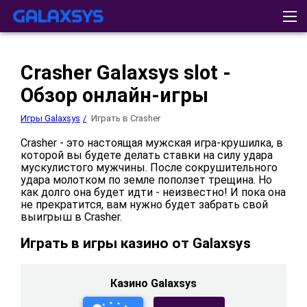
Игры Galaxsys
Стратегии
Скачать
Отзывы
Crasher Galaxsys slot -
Игры
Играть в казино
Обзор онлайн-игры
Игры Galaxsys
Играть в Crasher
Crasher - это настоящая мужская игра-крушилка, в
которой вы будете делать ставки на силу удара
мускулистого мужчины. После сокрушительного
удара молотком по земле поползет трещина. Но
как долго она будет идти - неизвестно! И пока она
не прекратится, вам нужно будет забрать свой
выигрыш в Crasher.
Играть в игры казино от Galaxsys
Казино Galaxsys