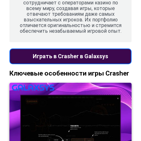
сотрудничает с операторами казино по
всему миру, создавая игры, которые
отвечают требованиям даже самых
взыскательных игроков. Их портфолио
отличается оригинальностью и стремится
обеспечить незабываемый игровой опыт.
Играть в Crasher в Galaxsys
Ключевые особенности игры Crasher