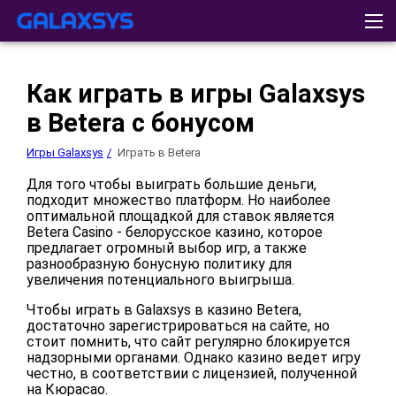
Игры Galaxsys
Стратегии
Скачать
Отзывы
Как играть в игры Galaxsys
Игры
Играть в казино
в Betera с бонусом
Игры Galaxsys
Играть в Betera
Для того чтобы выиграть большие деньги,
подходит множество платформ. Но наиболее
оптимальной площадкой для ставок является
Betera Casino - белорусское казино, которое
предлагает огромный выбор игр, а также
разнообразную бонусную политику для
увеличения потенциального выигрыша.
Чтобы играть в Galaxsys в казино Betera,
достаточно зарегистрироваться на сайте, но
стоит помнить, что сайт регулярно блокируется
надзорными органами. Однако казино ведет игру
честно, в соответствии с лицензией, полученной
на Кюрасао.