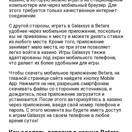
компьютере или через мобильный браузер. Для
этого требуется только качественное интернет-
соединение.
С другой стороны, играть в Galaxsys в Betera
удобнее через мобильное приложение, поскольку
вы не привязаны к месту и можете делать ставки
из любого места. Кроме того, приложение
занимает мало места, но при этом позволяет
легко войти в казино. Игры Galaxsys также
адаптированы под экран мобильного телефона,
что делает их более удобными для игры.
Чтобы скачать мобильное приложение Betera, на
главной странице сайта найдите кнопку Mobile
App. Нажмите на нее, разрешив смартфонам
скачивать файлы со сторонних источников, и
дождитесь, пока приложение загрузится и
установится. После этого авторизуйтесь в казино
через приложение, введя свой номер телефона и
пароль. С этого момента вы будете иметь доступ
к играм Galaxsys на своем телефоне в любое
время суток!