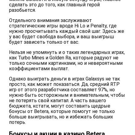
сделать это до того, как главный герой
разобьется.
Отдельного внимания заслуживают
стратегические игры вроде Hi Lo и Penalty, где
нужно просчитывать каждый свой шаг. Здесь же
у вас будет свобода выбора, и ваш выигрыш
будет зависеть только от вас.
Нельзя не упомянуть и о таких легендарных играх,
как Turbo Mines и Golden Ra, которые радуют не
только сочными картинками, но и невероятными
коэффициентами выплат.
Однако выиграть деньги в играх Galaxsys не так
просто, как может показаться. Да, средний RTP
игр от этого разработчика составляет 97%, но
нужно быть осторожным и внимательным, чтобы
не потерять свой капитал. А часть вашего
бюджета, кстати, могут составить щедрые
бонусы от Betera, которые помогут не только
больше выигрывать, но и избежать больших
потерь.
Бонусы и акции в казино Betera