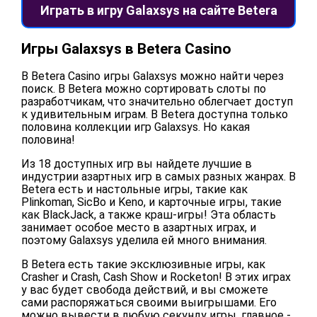
Играть в игру Galaxsys на сайте Betera
Игры Galaxsys в Betera Casino
В Betera Casino игры Galaxsys можно найти через
поиск. В Betera можно сортировать слоты по
разработчикам, что значительно облегчает доступ
к удивительным играм. В Betera доступна только
половина коллекции игр Galaxsys. Но какая
половина!
Из 18 доступных игр вы найдете лучшие в
индустрии азартных игр в самых разных жанрах. В
Betera есть и настольные игры, такие как
Plinkoman, SicBo и Keno, и карточные игры, такие
как BlackJack, а также краш-игры! Эта область
занимает особое место в азартных играх, и
поэтому Galaxsys уделила ей много внимания.
В Betera есть такие эксклюзивные игры, как
Crasher и Crash, Cash Show и Rocketon! В этих играх
у вас будет свобода действий, и вы сможете
сами распоряжаться своими выигрышами. Его
можно вывести в любую секунду игры, главное -