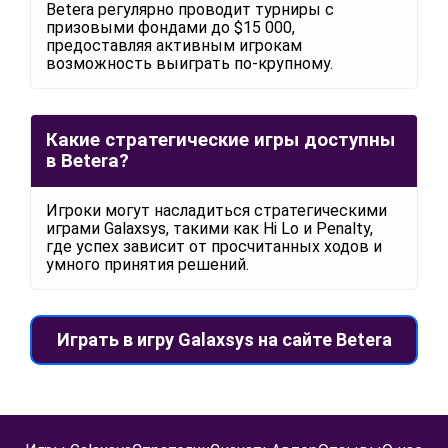
Betera регулярно проводит турниры с
призовыми фондами до $15 000,
предоставляя активным игрокам
возможность выиграть по-крупному.
Какие стратегические игры доступны
в Betera?
Игроки могут насладиться стратегическими
играми Galaxsys, такими как Hi Lo и Penalty,
где успех зависит от просчитанных ходов и
умного принятия решений.
Играть в игру Galaxsys на сайте Betera