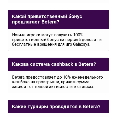
Какой приветственный бонус
предлагает Betera?
Новые игроки могут получить 100%
приветственный бонус на первый депозит и
бесплатные вращения для игр Galaxsys.
Какова система cashback в Betera?
Betera предоставляет до 10% еженедельного
кешбэка на проигрыши, причем сумма
зависит от вашей активности в ставках.
Какие турниры проводятся в Betera?