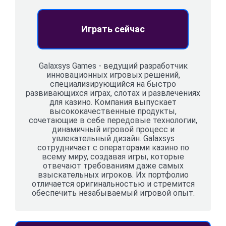
Играть сейчас
Galaxsys Games - ведущий разработчик
инновационных игровых решений,
специализирующийся на быстро
развивающихся играх, слотах и развлечениях
для казино. Компания выпускает
высококачественные продукты,
сочетающие в себе передовые технологии,
динамичный игровой процесс и
увлекательный дизайн. Galaxsys
сотрудничает с операторами казино по
всему миру, создавая игры, которые
отвечают требованиям даже самых
взыскательных игроков. Их портфолио
отличается оригинальностью и стремится
обеспечить незабываемый игровой опыт.