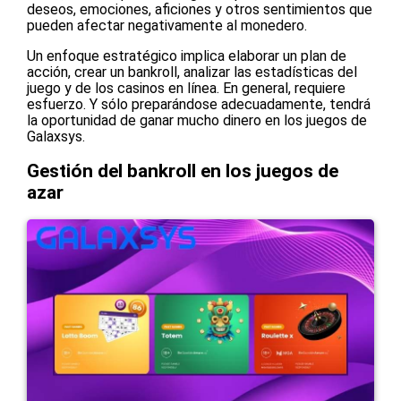
deseos, emociones, aficiones y otros sentimientos que
pueden afectar negativamente al monedero.
Un enfoque estratégico implica elaborar un plan de
acción, crear un bankroll, analizar las estadísticas del
juego y de los casinos en línea. En general, requiere
esfuerzo. Y sólo preparándose adecuadamente, tendrá
la oportunidad de ganar mucho dinero en los juegos de
Galaxsys.
Gestión del bankroll en los juegos de
azar