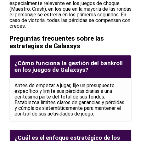
especialmente relevante en los juegos de choque
(Maestro, Crash), en los que en la mayoría de las rondas
el personaje se estrella en los primeros segundos. En
caso de victoria, todas las pérdidas se compensan con
creces.
Preguntas frecuentes sobre las
estrategias de Galaxsys
¿Cómo funciona la gestión del bankroll
en los juegos de Galaxsys?
Antes de empezar a jugar, fije un presupuesto
específico y limite sus pérdidas diarias a una
centésima parte del total de sus fondos.
Establezca límites claros de ganancias y pérdidas
y cúmplalos sistemáticamente para mantener el
control de sus actividades de juego.
¿Cuál es el enfoque estratégico de los