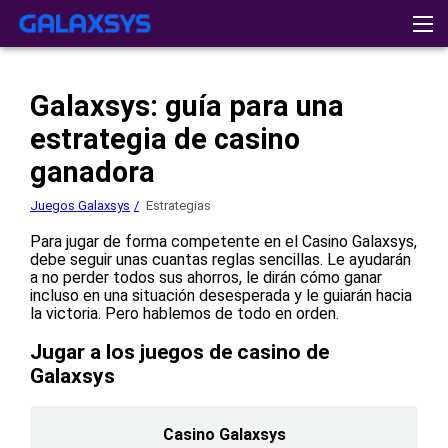
Juegos Galaxsys
Estrategias
Descargar
Testimonios
Galaxsys: guía para una
Juegos
Jugar al casino
estrategia de casino
ganadora
Juegos Galaxsys
Estrategias
Para jugar de forma competente en el Casino Galaxsys,
debe seguir unas cuantas reglas sencillas. Le ayudarán
a no perder todos sus ahorros, le dirán cómo ganar
incluso en una situación desesperada y le guiarán hacia
la victoria. Pero hablemos de todo en orden.
Jugar a los juegos de casino de
Galaxsys
Casino Galaxsys