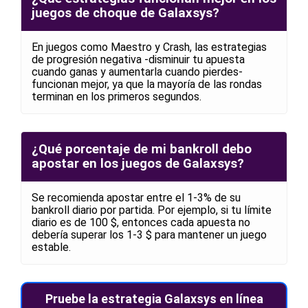
juegos de choque de Galaxsys?
En juegos como Maestro y Crash, las estrategias
de progresión negativa -disminuir tu apuesta
cuando ganas y aumentarla cuando pierdes-
funcionan mejor, ya que la mayoría de las rondas
terminan en los primeros segundos.
¿Qué porcentaje de mi bankroll debo
apostar en los juegos de Galaxsys?
Se recomienda apostar entre el 1-3% de su
bankroll diario por partida. Por ejemplo, si tu límite
diario es de 100 $, entonces cada apuesta no
debería superar los 1-3 $ para mantener un juego
estable.
Pruebe la estrategia Galaxsys en línea