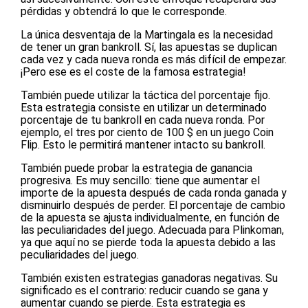
pérdidas y obtendrá lo que le corresponde.
La única desventaja de la Martingala es la necesidad
de tener un gran bankroll. Sí, las apuestas se duplican
cada vez y cada nueva ronda es más difícil de empezar.
¡Pero ese es el coste de la famosa estrategia!
También puede utilizar la táctica del porcentaje fijo.
Esta estrategia consiste en utilizar un determinado
porcentaje de tu bankroll en cada nueva ronda. Por
ejemplo, el tres por ciento de 100 $ en un juego Coin
Flip. Esto le permitirá mantener intacto su bankroll.
También puede probar la estrategia de ganancia
progresiva. Es muy sencillo: tiene que aumentar el
importe de la apuesta después de cada ronda ganada y
disminuirlo después de perder. El porcentaje de cambio
de la apuesta se ajusta individualmente, en función de
las peculiaridades del juego. Adecuada para Plinkoman,
ya que aquí no se pierde toda la apuesta debido a las
peculiaridades del juego.
También existen estrategias ganadoras negativas. Su
significado es el contrario: reducir cuando se gana y
aumentar cuando se pierde. Esta estrategia es