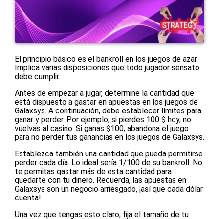
El principio básico es el bankroll en los juegos de azar.
Implica varias disposiciones que todo jugador sensato
debe cumplir.
Antes de empezar a jugar, determine la cantidad que
está dispuesto a gastar en apuestas en los juegos de
Galaxsys. A continuación, debe establecer límites para
ganar y perder. Por ejemplo, si pierdes 100 $ hoy, no
vuelvas al casino. Si ganas $100, abandona el juego
para no perder tus ganancias en los juegos de Galaxsys.
Establezca también una cantidad que pueda permitirse
perder cada día. Lo ideal sería 1/100 de su bankroll. No
te permitas gastar más de esta cantidad para
quedarte con tu dinero. Recuerda, las apuestas en
Galaxsys son un negocio arriesgado, ¡así que cada dólar
cuenta!
Una vez que tengas esto claro, fija el tamaño de tu