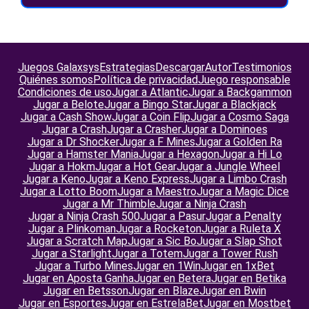
Juegos Galaxsys
Estrategias
Descargar
Autor
Testimonios
Quiénes somos
Política de privacidad
Juego responsable
Condiciones de uso
Jugar a Atlantic
Jugar a Backgammon
Jugar a Belote
Jugar a Bingo Star
Jugar a Blackjack
Jugar a Cash Show
Jugar a Coin Flip
Jugar a Cosmo Saga
Jugar a Crash
Jugar a Crasher
Jugar a Dominoes
Jugar a Dr Shocker
Jugar a F Mines
Jugar a Golden Ra
Jugar a Hamster Mania
Jugar a Hexagon
Jugar a Hi Lo
Jugar a Hokm
Jugar a Hot Gear
Jugar a Jungle Wheel
Jugar a Keno
Jugar a Keno Express
Jugar a Limbo Crash
Jugar a Lotto Boom
Jugar a Maestro
Jugar a Magic Dice
Jugar a Mr Thimble
Jugar a Ninja Crash
Jugar a Ninja Crash 500
Jugar a Pasur
Jugar a Penalty
Jugar a Plinkoman
Jugar a Rocketon
Jugar a Ruleta X
Jugar a Scratch Map
Jugar a Sic Bo
Jugar a Slap Shot
Jugar a Starlight
Jugar a Totem
Jugar a Tower Rush
Jugar a Turbo Mines
Jugar en 1Win
Jugar en 1xBet
Jugar en Aposta Ganha
Jugar en Betera
Jugar en Betika
Jugar en Betsson
Jugar en Blaze
Jugar en Bwin
Jugar en Esportes
Jugar en EstrelaBet
Jugar en Mostbet