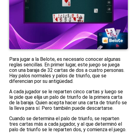
Para jugar a la Belote, es necesario conocer algunas
reglas sencillas. En primer lugar, este juego se juega
con una baraja de 32 cartas de dos a cuatro personas.
Hay palos normales y palos de triunfo, que se
diferencian por su antigüedad.
A cada jugador se le reparten cinco cartas y luego se
le pide que elija un palo de triunfo de la primera carta
de la baraja. Quien acepta hacer una carta de triunfo se
la lleva para sí. Pero también puede descartarse.
Cuando se determina el palo de triunfo, se reparten
tres cartas más a cada jugador, y al que determinó el
palo de triunfo se le reparten dos, y comienza el juego.