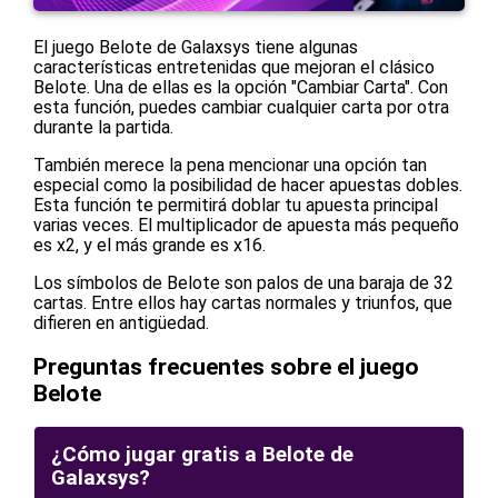
El juego Belote de Galaxsys tiene algunas
características entretenidas que mejoran el clásico
Belote. Una de ellas es la opción "Cambiar Carta". Con
esta función, puedes cambiar cualquier carta por otra
durante la partida.
También merece la pena mencionar una opción tan
especial como la posibilidad de hacer apuestas dobles.
Esta función te permitirá doblar tu apuesta principal
varias veces. El multiplicador de apuesta más pequeño
es x2, y el más grande es x16.
Los símbolos de Belote son palos de una baraja de 32
cartas. Entre ellos hay cartas normales y triunfos, que
difieren en antigüedad.
Preguntas frecuentes sobre el juego
Belote
¿Cómo jugar gratis a Belote de
Galaxsys?