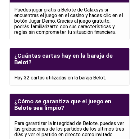
Puedes jugar gratis a Belote de Galaxsys si
encuentras el juego en el casino y haces clic en el
botón Jugar Demo. Gracias al juego gratuito,
podrás familiarizarte con sus características y
reglas sin comprometer tu situación financiera.
¿Cuántas cartas hay en la baraja de
Belot?
Hay 32 cartas utilizadas en la baraja Belot.
¿Cómo se garantiza que el juego en
Belote sea limpio?
Para garantizar la integridad de Belote, puedes ver
las grabaciones de los partidos de los últimos tres
días y ver el partido en directo como invitado.