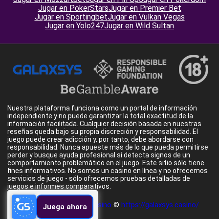
Jugar en PokerStars
Jugar en Premier Bet
Jugar en Sportingbet
Jugar en Vulkan Vegas
Jugar en Yolo247
Jugar en Wild Sultan
Nuestra plataforma funciona como un portal de información
independiente y no puede garantizar la total exactitud de la
información facilitada. Cualquier decisión basada en nuestras
reseñas queda bajo su propia discreción y responsabilidad. El
juego puede crear adicción y, por tanto, debe abordarse con
responsabilidad. Nunca apueste más de lo que pueda permitirse
perder y busque ayuda profesional si detecta signos de un
comportamiento problemático en el juego. Este sitio sólo tiene
fines informativos. No somos un casino en línea y no ofrecemos
servicios de juego - sólo ofrecemos pruebas detalladas de
juegos e informes comparativos.
Email:
info@galaxsys.casino
©
https://galaxsys.casino/
Juega ahora