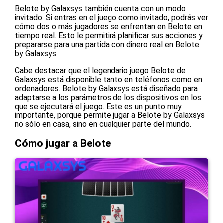
Belote by Galaxsys también cuenta con un modo
invitado. Si entras en el juego como invitado, podrás ver
cómo dos o más jugadores se enfrentan en Belote en
tiempo real. Esto le permitirá planificar sus acciones y
prepararse para una partida con dinero real en Belote
by Galaxsys.
Cabe destacar que el legendario juego Belote de
Galaxsys está disponible tanto en teléfonos como en
ordenadores. Belote by Galaxsys está diseñado para
adaptarse a los parámetros de los dispositivos en los
que se ejecutará el juego. Este es un punto muy
importante, porque permite jugar a Belote by Galaxsys
no sólo en casa, sino en cualquier parte del mundo.
Cómo jugar a Belote