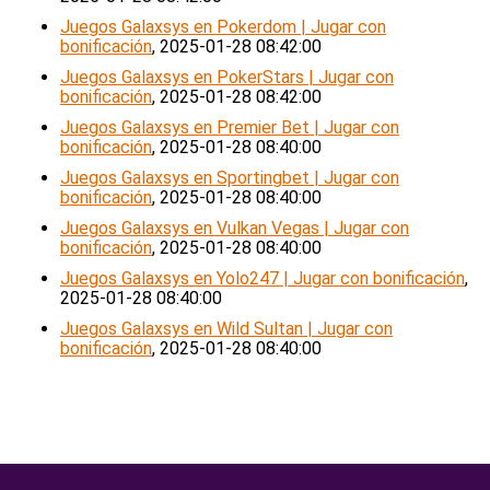
Juegos Galaxsys en Pokerdom | Jugar con
bonificación
, 2025-01-28 08:42:00
Juegos Galaxsys en PokerStars | Jugar con
bonificación
, 2025-01-28 08:42:00
Juegos Galaxsys en Premier Bet | Jugar con
bonificación
, 2025-01-28 08:40:00
Juegos Galaxsys en Sportingbet | Jugar con
bonificación
, 2025-01-28 08:40:00
Juegos Galaxsys en Vulkan Vegas | Jugar con
bonificación
, 2025-01-28 08:40:00
Juegos Galaxsys en Yolo247 | Jugar con bonificación
,
2025-01-28 08:40:00
Juegos Galaxsys en Wild Sultan | Jugar con
bonificación
, 2025-01-28 08:40:00