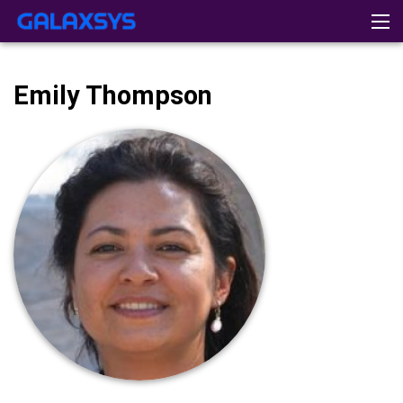
Juegos Galaxsys
Estrategias
Descargar
Testimonios
Emily Thompson
Juegos
Jugar al casino