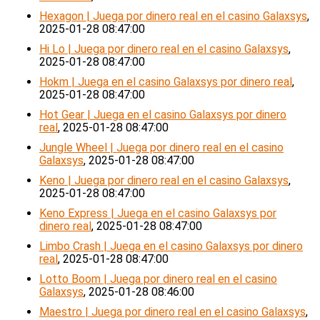
Hexagon | Juega por dinero real en el casino Galaxsys
,
2025-01-28 08:47:00
Hi Lo | Juega por dinero real en el casino Galaxsys
,
2025-01-28 08:47:00
Hokm | Juega en el casino Galaxsys por dinero real
,
2025-01-28 08:47:00
Hot Gear | Juega en el casino Galaxsys por dinero
real
, 2025-01-28 08:47:00
Jungle Wheel | Juega por dinero real en el casino
Galaxsys
, 2025-01-28 08:47:00
Keno | Juega por dinero real en el casino Galaxsys
,
2025-01-28 08:47:00
Keno Express | Juega en el casino Galaxsys por
dinero real
, 2025-01-28 08:47:00
Limbo Crash | Juega en el casino Galaxsys por dinero
real
, 2025-01-28 08:47:00
Lotto Boom | Juega por dinero real en el casino
Galaxsys
, 2025-01-28 08:46:00
Maestro | Juega por dinero real en el casino Galaxsys
,