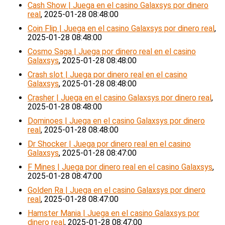
Cash Show | Juega en el casino Galaxsys por dinero
real
, 2025-01-28 08:48:00
Coin Flip | Juega en el casino Galaxsys por dinero real
,
2025-01-28 08:48:00
Cosmo Saga | Juega por dinero real en el casino
Galaxsys
, 2025-01-28 08:48:00
Crash slot | Juega por dinero real en el casino
Galaxsys
, 2025-01-28 08:48:00
Crasher | Juega en el casino Galaxsys por dinero real
,
2025-01-28 08:48:00
Dominoes | Juega en el casino Galaxsys por dinero
real
, 2025-01-28 08:48:00
Dr Shocker | Juega por dinero real en el casino
Galaxsys
, 2025-01-28 08:47:00
F Mines | Juega por dinero real en el casino Galaxsys
,
2025-01-28 08:47:00
Golden Ra | Juega en el casino Galaxsys por dinero
real
, 2025-01-28 08:47:00
Hamster Mania | Juega en el casino Galaxsys por
dinero real
, 2025-01-28 08:47:00