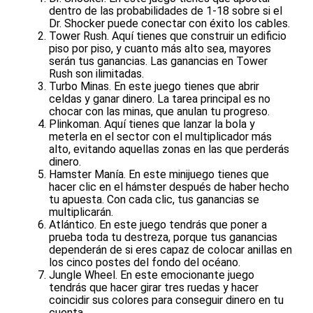
dentro de las probabilidades de 1-18 sobre si el
Dr. Shocker puede conectar con éxito los cables.
Tower Rush. Aquí tienes que construir un edificio
piso por piso, y cuanto más alto sea, mayores
serán tus ganancias. Las ganancias en Tower
Rush son ilimitadas.
Turbo Minas. En este juego tienes que abrir
celdas y ganar dinero. La tarea principal es no
chocar con las minas, que anulan tu progreso.
Plinkoman. Aquí tienes que lanzar la bola y
meterla en el sector con el multiplicador más
alto, evitando aquellas zonas en las que perderás
dinero.
Hamster Manía. En este minijuego tienes que
hacer clic en el hámster después de haber hecho
tu apuesta. Con cada clic, tus ganancias se
multiplicarán.
Atlántico. En este juego tendrás que poner a
prueba toda tu destreza, porque tus ganancias
dependerán de si eres capaz de colocar anillas en
los cinco postes del fondo del océano.
Jungle Wheel. En este emocionante juego
tendrás que hacer girar tres ruedas y hacer
coincidir sus colores para conseguir dinero en tu
cuenta.