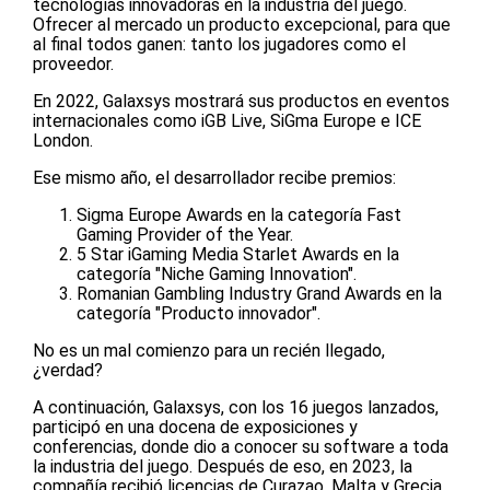
tecnologías innovadoras en la industria del juego.
Ofrecer al mercado un producto excepcional, para que
al final todos ganen: tanto los jugadores como el
proveedor.
En 2022, Galaxsys mostrará sus productos en eventos
internacionales como iGB Live, SiGma Europe e ICE
London.
Ese mismo año, el desarrollador recibe premios:
Sigma Europe Awards en la categoría Fast
Gaming Provider of the Year.
5 Star iGaming Media Starlet Awards en la
categoría "Niche Gaming Innovation".
Romanian Gambling Industry Grand Awards en la
categoría "Producto innovador".
No es un mal comienzo para un recién llegado,
¿verdad?
A continuación, Galaxsys, con los 16 juegos lanzados,
participó en una docena de exposiciones y
conferencias, donde dio a conocer su software a toda
la industria del juego. Después de eso, en 2023, la
compañía recibió licencias de Curazao, Malta y Grecia