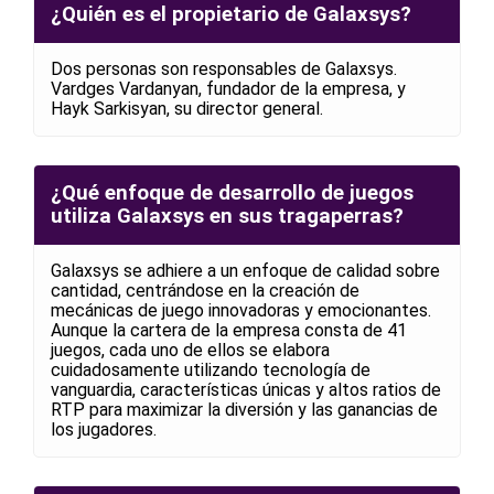
¿Quién es el propietario de Galaxsys?
Dos personas son responsables de Galaxsys.
Vardges Vardanyan, fundador de la empresa, y
Hayk Sarkisyan, su director general.
¿Qué enfoque de desarrollo de juegos
utiliza Galaxsys en sus tragaperras?
Galaxsys se adhiere a un enfoque de calidad sobre
cantidad, centrándose en la creación de
mecánicas de juego innovadoras y emocionantes.
Aunque la cartera de la empresa consta de 41
juegos, cada uno de ellos se elabora
cuidadosamente utilizando tecnología de
vanguardia, características únicas y altos ratios de
RTP para maximizar la diversión y las ganancias de
los jugadores.