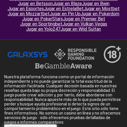
Jugar en Betsson
Jugar en Blaze
Jugar en Bwin
Jugar en Esportes
Jugar en EstrelaBet
Jugar en Mostbet
Jugar en Mozzartbet
Jugar en Pin Up
Jugar en Pokerdom
Jugar en PokerStars
Jugar en Premier Bet
Jugar en Sportingbet
Jugar en Vulkan Vegas
Jugar en Yolo247
Jugar en Wild Sultan
Nuestra plataforma funciona como un portal de información
independiente y no puede garantizar la total exactitud de la
información facilitada. Cualquier decisión basada en nuestras
reseñas queda bajo su propia discreción y responsabilidad. El
juego puede crear adicción y, por tanto, debe abordarse con
responsabilidad. Nunca apueste más de lo que pueda permitirse
perder y busque ayuda profesional si detecta signos de un
comportamiento problemático en el juego. Este sitio sólo tiene
fines informativos. No somos un casino en línea y no ofrecemos
servicios de juego - sólo ofrecemos pruebas detalladas de
juegos e informes comparativos.