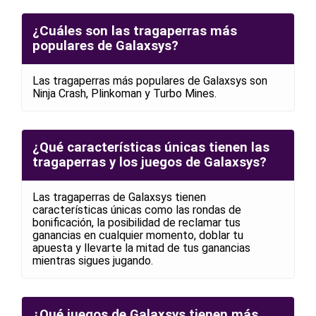
¿Cuáles son las tragaperras más
populares de Galaxsys?
Las tragaperras más populares de Galaxsys son
Ninja Crash, Plinkoman y Turbo Mines.
¿Qué características únicas tienen las
tragaperras y los juegos de Galaxsys?
Las tragaperras de Galaxsys tienen
características únicas como las rondas de
bonificación, la posibilidad de reclamar tus
ganancias en cualquier momento, doblar tu
apuesta y llevarte la mitad de tus ganancias
mientras sigues jugando.
¿Qué juegos de Galaxsys tienen más