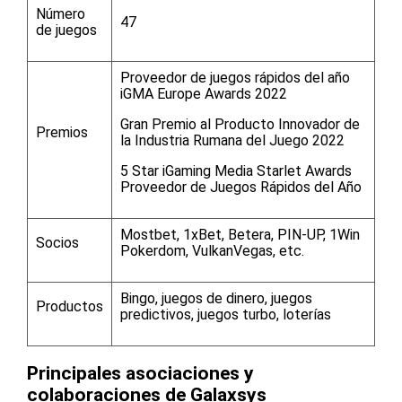
Número
47
de juegos
Proveedor de juegos rápidos del año
iGMA Europe Awards 2022
Gran Premio al Producto Innovador de
Premios
la Industria Rumana del Juego 2022
5 Star iGaming Media Starlet Awards
Proveedor de Juegos Rápidos del Año
Mostbet, 1xBet, Betera, PIN-UP, 1Win
Socios
Pokerdom, VulkanVegas, etc.
Bingo, juegos de dinero, juegos
Productos
predictivos, juegos turbo, loterías
Principales asociaciones y
colaboraciones de Galaxsys