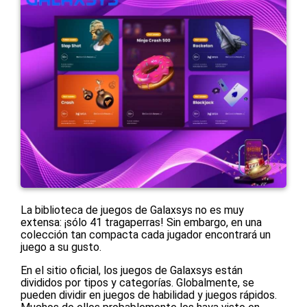
La biblioteca de juegos de Galaxsys no es muy
extensa: ¡sólo 41 tragaperras! Sin embargo, en una
colección tan compacta cada jugador encontrará un
juego a su gusto.
En el sitio oficial, los juegos de Galaxsys están
divididos por tipos y categorías. Globalmente, se
pueden dividir en juegos de habilidad y juegos rápidos.