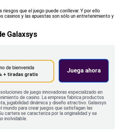
riesgos que el juego puede conllevar. Y por ello
os casinos y las apuestas son sólo un entretenimiento y
 de Galaxsys
no de bienvenida
Juega ahora
 + tiradas gratis
 soluciones de juego innovadoras especializado en
tenimiento de casino. La empresa fabrica productos
a, jugabilidad dinámica y diseño atractivo. Galaxsys
l mundo para crear juegos que satisfagan las
cartera se caracteriza por la originalidad y se
o inolvidable.