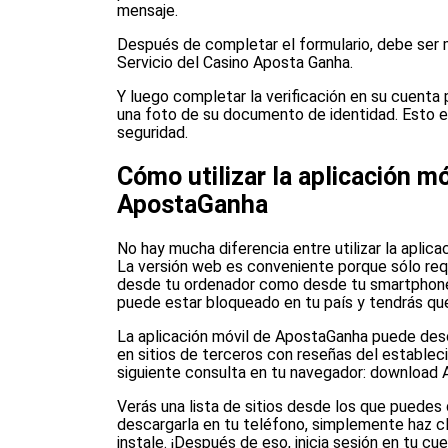
mensaje.
Después de completar el formulario, debe ser 
Servicio del Casino Aposta Ganha.
Y luego completar la verificación en su cuenta
una foto de su documento de identidad. Esto e
seguridad.
Cómo utilizar la aplicación mó
ApostaGanha
No hay mucha diferencia entre utilizar la aplic
La versión web es conveniente porque sólo requ
desde tu ordenador como desde tu smartphone. 
puede estar bloqueado en tu país y tendrás qu
La aplicación móvil de ApostaGanha puede desc
en sitios de terceros con reseñas del establec
siguiente consulta en tu navegador: download 
Verás una lista de sitios desde los que puedes 
descargarla en tu teléfono, simplemente haz cl
instale. ¡Después de eso, inicia sesión en tu cu