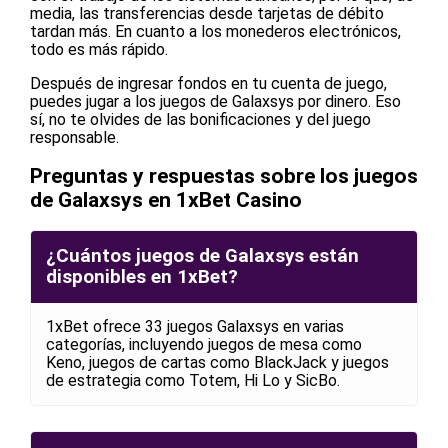
media, las transferencias desde tarjetas de débito
tardan más. En cuanto a los monederos electrónicos,
todo es más rápido.
Después de ingresar fondos en tu cuenta de juego,
puedes jugar a los juegos de Galaxsys por dinero. Eso
sí, no te olvides de las bonificaciones y del juego
responsable.
Preguntas y respuestas sobre los juegos
de Galaxsys en 1xBet Casino
¿Cuántos juegos de Galaxsys están
disponibles en 1xBet?
1xBet ofrece 33 juegos Galaxsys en varias
categorías, incluyendo juegos de mesa como
Keno, juegos de cartas como BlackJack y juegos
de estrategia como Totem, Hi Lo y SicBo.