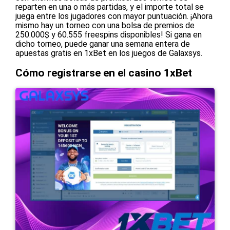
reparten en una o más partidas, y el importe total se
juega entre los jugadores con mayor puntuación. ¡Ahora
mismo hay un torneo con una bolsa de premios de
250.000$ y 60.555 freespins disponibles! Si gana en
dicho torneo, puede ganar una semana entera de
apuestas gratis en 1xBet en los juegos de Galaxsys.
Cómo registrarse en el casino 1xBet