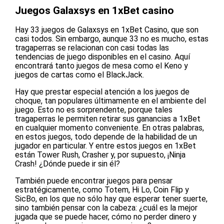
Juegos Galaxsys en 1xBet casino
Hay 33 juegos de Galaxsys en 1xBet Casino, que son
casi todos. Sin embargo, aunque 33 no es mucho, estas
tragaperras se relacionan con casi todas las
tendencias de juego disponibles en el casino. Aquí
encontrará tanto juegos de mesa como el Keno y
juegos de cartas como el BlackJack.
Hay que prestar especial atención a los juegos de
choque, tan populares últimamente en el ambiente del
juego. Esto no es sorprendente, porque tales
tragaperras le permiten retirar sus ganancias a 1xBet
en cualquier momento conveniente. En otras palabras,
en estos juegos, todo depende de la habilidad de un
jugador en particular. Y entre estos juegos en 1xBet
están Tower Rush, Crasher y, por supuesto, ¡Ninja
Crash! ¿Dónde puede ir sin él?
También puede encontrar juegos para pensar
estratégicamente, como Totem, Hi Lo, Coin Flip y
SicBo, en los que no sólo hay que esperar tener suerte,
sino también pensar con la cabeza: ¿cuál es la mejor
jugada que se puede hacer, cómo no perder dinero y