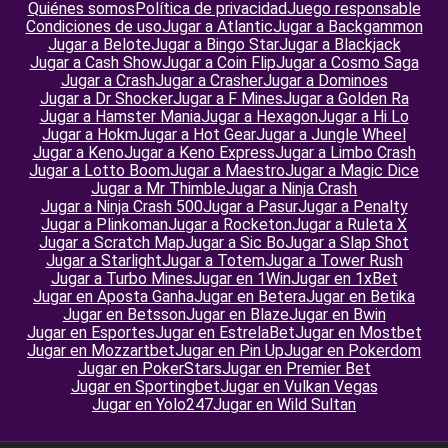
Quiénes somos
Política de privacidad
Juego responsable
Condiciones de uso
Jugar a Atlantic
Jugar a Backgammon
Jugar a Belote
Jugar a Bingo Star
Jugar a Blackjack
Jugar a Cash Show
Jugar a Coin Flip
Jugar a Cosmo Saga
Jugar a Crash
Jugar a Crasher
Jugar a Dominoes
Jugar a Dr Shocker
Jugar a F Mines
Jugar a Golden Ra
Jugar a Hamster Mania
Jugar a Hexagon
Jugar a Hi Lo
Jugar a Hokm
Jugar a Hot Gear
Jugar a Jungle Wheel
Jugar a Keno
Jugar a Keno Express
Jugar a Limbo Crash
Jugar a Lotto Boom
Jugar a Maestro
Jugar a Magic Dice
Jugar a Mr Thimble
Jugar a Ninja Crash
Jugar a Ninja Crash 500
Jugar a Pasur
Jugar a Penalty
Jugar a Plinkoman
Jugar a Rocketon
Jugar a Ruleta X
Jugar a Scratch Map
Jugar a Sic Bo
Jugar a Slap Shot
Jugar a Starlight
Jugar a Totem
Jugar a Tower Rush
Jugar a Turbo Mines
Jugar en 1Win
Jugar en 1xBet
Jugar en Aposta Ganha
Jugar en Betera
Jugar en Betika
Jugar en Betsson
Jugar en Blaze
Jugar en Bwin
Jugar en Esportes
Jugar en EstrelaBet
Jugar en Mostbet
Jugar en Mozzartbet
Jugar en Pin Up
Jugar en Pokerdom
Jugar en PokerStars
Jugar en Premier Bet
Jugar en Sportingbet
Jugar en Vulkan Vegas
Jugar en Yolo247
Jugar en Wild Sultan