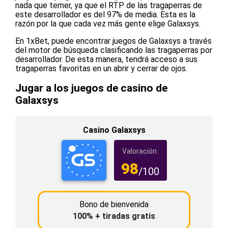
nada que temer, ya que el RTP de las tragaperras de
este desarrollador es del 97% de media. Esta es la
razón por la que cada vez más gente elige Galaxsys.
En 1xBet, puede encontrar juegos de Galaxsys a través
del motor de búsqueda clasificando las tragaperras por
desarrollador. De esta manera, tendrá acceso a sus
tragaperras favoritas en un abrir y cerrar de ojos.
Jugar a los juegos de casino de
Galaxsys
Casino Galaxsys
Valoración:
98
/100
Bono de bienvenida
100% + tiradas gratis