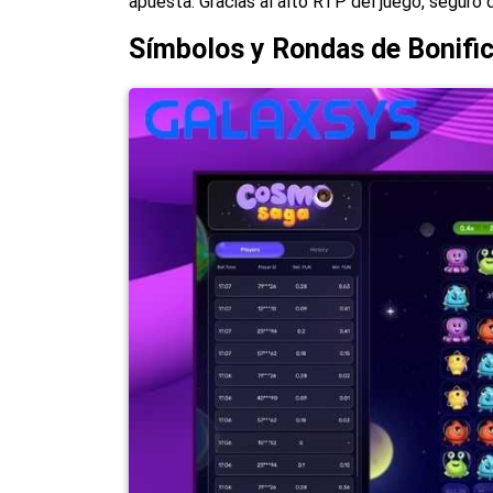
apuesta. Gracias al alto RTP del juego, seguro
Símbolos y Rondas de Bonifi