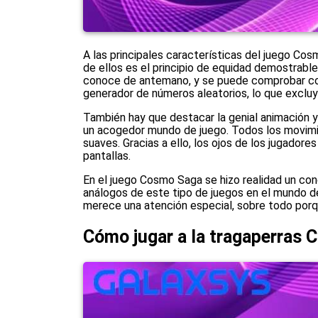
A las principales características del juego Cos
de ellos es el principio de equidad demostrable
conoce de antemano, y se puede comprobar con 
generador de números aleatorios, lo que excluye
También hay que destacar la genial animación 
un acogedor mundo de juego. Todos los movimie
suaves. Gracias a ello, los ojos de los jugador
pantallas.
En el juego Cosmo Saga se hizo realidad un c
análogos de este tipo de juegos en el mundo de
merece una atención especial, sobre todo porq
Cómo jugar a la tragaperras