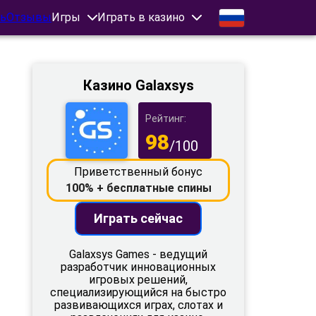
ть
Отзывы
Игры
Играть в казино
Казино Galaxsys
Рейтинг:
98
/100
Приветственный бонус
100% + бесплатные спины
Играть сейчас
Galaxsys Games - ведущий
разработчик инновационных
игровых решений,
специализирующийся на быстро
развивающихся играх, слотах и