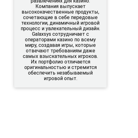
развлечениях для казино.
Компания выпускает
высококачественные продукты,
сочетающие в себе передовые
технологии, динамичный игровой
процесс и увлекательный дизайн.
Galaxsys сотрудничает с
операторами казино по всему
миру, создавая игры, которые
отвечают требованиям даже
самых взыскательных игроков.
Их портфолио отличается
оригинальностью и стремится
обеспечить незабываемый
игровой опыт.