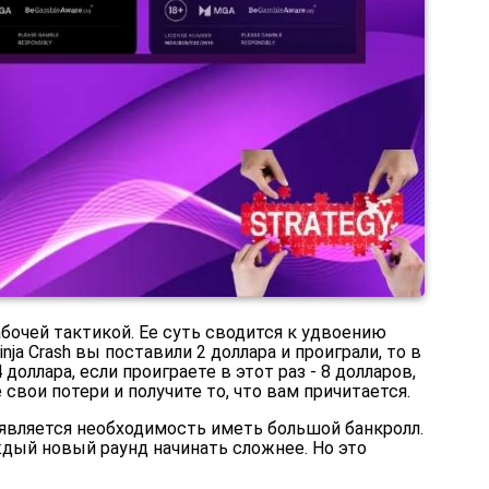
бочей тактикой. Ее суть сводится к удвоению
ja Crash вы поставили 2 доллара и проиграли, то в
оллара, если проиграете в этот раз - 8 долларов,
 свои потери и получите то, что вам причитается.
вляется необходимость иметь большой банкролл.
ждый новый раунд начинать сложнее. Но это