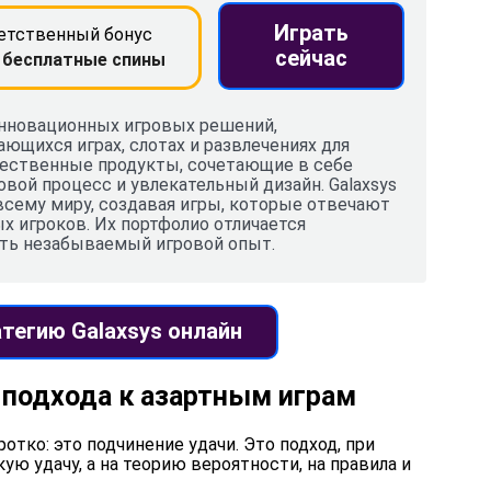
Играть
етственный бонус
сейчас
 бесплатные спины
 инновационных игровых решений,
щихся играх, слотах и развлечениях для
чественные продукты, сочетающие в себе
вой процесс и увлекательный дизайн. Galaxsys
всему миру, создавая игры, которые отвечают
 игроков. Их портфолио отличается
ить незабываемый игровой опыт.
тегию Galaxsys онлайн
 подхода к азартным играм
отко: это подчинение удачи. Это подход, при
ую удачу, а на теорию вероятности, на правила и