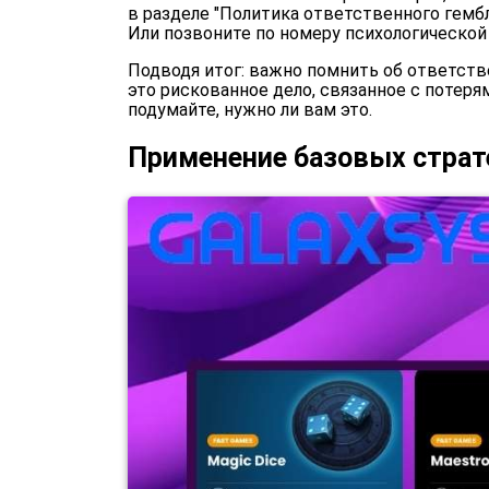
в разделе "Политика ответственного гембли
Или позвоните по номеру психологической
Подводя итог: важно помнить об ответстве
это рискованное дело, связанное с потеря
подумайте, нужно ли вам это.
Применение базовых страте