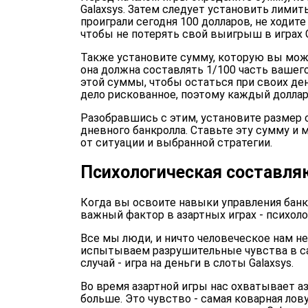
Galaxsys. Затем следует установить лими
проиграли сегодня 100 долларов, не ходите
чтобы не потерять свой выигрыш в играх G
Также установите сумму, которую вы може
она должна составлять 1/100 часть вашего
этой суммы, чтобы остаться при своих день
дело рискованное, поэтому каждый доллар 
Разобравшись с этим, установите размер 
дневного банкролла. Ставьте эту сумму и
от ситуации и выбранной стратегии.
Психологическая составляю
Когда вы освоите навыки управления банк
важный фактор в азартных играх - психо
Все мы люди, и ничто человеческое нам н
испытываем разрушительные чувства в с
случай - игра на деньги в слоты Galaxsys.
Во время азартной игры нас охватывает а
больше. Это чувство - самая коварная ло