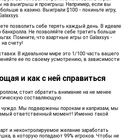
ты на выигрыш и проигрыш. Например, если вы
 больше в казино. Выиграли $100 - покиньте игру,
alaxsys.
те позволить себе терять каждый день. В идеале
 банкролла. Не позволяйте себе тратить больше
гах. Помните, что азартные игры от Galaxsys -
на счету!
ставки. В идеальном мире это 1/100 часть вашего
 меняйте ее по своему усмотрению, в зависимости
щая и как с ней справиться
роллом, стоит обратить внимание на не менее
логическую составляющую.
е чуждо. Мы подвержены порокам и капризам, мы
амый ответственный момент! Именно такой
зарт и неконтролируемое желание заработать
вушка, в которую попадают 99% игроков. Чтобы не