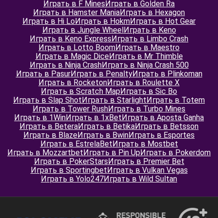
Играть в F Mines
Играть в Golden Ra
Играть в Hamster Mania
Играть в Hexagon
Играть в Hi Lo
Играть в Hokm
Играть в Hot Gear
Играть в Jungle Wheel
Играть в Keno
Играть в Keno Express
Играть в Limbo Crash
Играть в Lotto Boom
Играть в Maestro
Играть в Magic Dice
Играть в Mr Thimble
Играть в Ninja Crash
Играть в Ninja Crash 500
Играть в Pasur
Играть в Penalty
Играть в Plinkoman
Играть в Rocketon
Играть в Roulette X
Играть в Scratch Map
Играть в Sic Bo
Играть в Slap Shot
Играть в Starlight
Играть в Totem
Играть в Tower Rush
Играть в Turbo Mines
Играть в 1Win
Играть в 1xBet
Играть в Aposta Ganha
Играть в Betera
Играть в Betika
Играть в Betsson
Играть в Blaze
Играть в Bwin
Играть в Esportes
Играть в EstrelaBet
Играть в Mostbet
Играть в Mozzartbet
Играть в Pin Up
Играть в Pokerdom
Играть в PokerStars
Играть в Premier Bet
Играть в Sportingbet
Играть в Vulkan Vegas
Играть в Yolo247
Играть в Wild Sultan