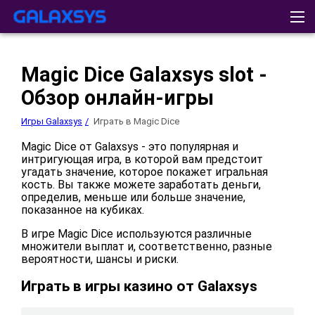
Игры Galaxsys
Стратегии
Скачать
Отзывы
Magic Dice Galaxsys slot -
Игры
Играть в казино
Обзор онлайн-игры
Игры Galaxsys
Играть в Magic Dice
Magic Dice от Galaxsys - это популярная и
интригующая игра, в которой вам предстоит
угадать значение, которое покажет игральная
кость. Вы также можете заработать деньги,
определив, меньше или больше значение,
показанное на кубиках.
В игре Magic Dice используются различные
множители выплат и, соответственно, разные
вероятности, шансы и риски.
Играть в игры казино от Galaxsys