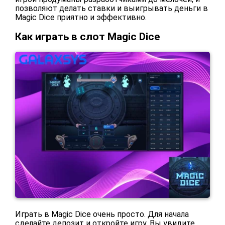
позволяют делать ставки и выигрывать деньги в
Magic Dice приятно и эффективно.
Как играть в слот Magic Dice
Играть в Magic Dice очень просто. Для начала
сделайте депозит и откройте игру. Вы увидите