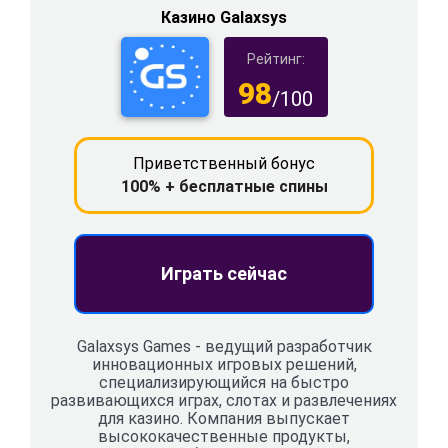
Казино Galaxsys
Рейтинг:
98
/100
Приветственный бонус
100% + бесплатные спины
Играть сейчас
Galaxsys Games - ведущий разработчик
инновационных игровых решений,
специализирующийся на быстро
развивающихся играх, слотах и развлечениях
для казино. Компания выпускает
высококачественные продукты,