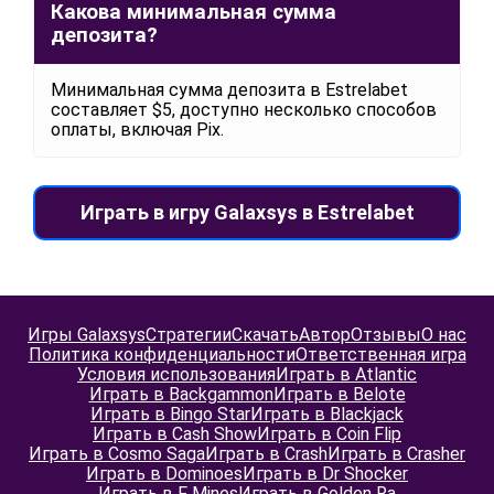
Какова минимальная сумма
депозита?
Минимальная сумма депозита в Estrelabet
составляет $5, доступно несколько способов
оплаты, включая Pix.
Играть в игру Galaxsys в Estrelabet
Игры Galaxsys
Стратегии
Скачать
Автор
Отзывы
О нас
Политика конфиденциальности
Ответственная игра
Условия использования
Играть в Atlantic
Играть в Backgammon
Играть в Belote
Играть в Bingo Star
Играть в Blackjack
Играть в Cash Show
Играть в Coin Flip
Играть в Cosmo Saga
Играть в Crash
Играть в Crasher
Играть в Dominoes
Играть в Dr Shocker
Играть в F Mines
Играть в Golden Ra