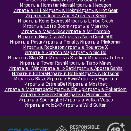
Играть в Hamster Mania
Играть в Hexagon
Играть в Hi Lo
Играть в Hokm
Играть в Hot Gear
Играть в Jungle Wheel
Играть в Keno
Играть в Keno Express
Играть в Limbo Crash
Играть в Lotto Boom
Играть в Maestro
Играть в Magic Dice
Играть в Mr Thimble
Играть в Ninja Crash
Играть в Ninja Crash 500
Играть в Pasur
Играть в Penalty
Играть в Plinkoman
Играть в Rocketon
Играть в Roulette X
Играть в Scratch Map
Играть в Sic Bo
Играть в Slap Shot
Играть в Starlight
Играть в Totem
Играть в Tower Rush
Играть в Turbo Mines
Играть в 1Win
Играть в 1xBet
Играть в Aposta Ganha
Играть в Betera
Играть в Betika
Играть в Betsson
Играть в Blaze
Играть в Bwin
Играть в Esportes
Играть в EstrelaBet
Играть в Mostbet
Играть в Mozzartbet
Играть в Pin Up
Играть в Pokerdom
Играть в PokerStars
Играть в Premier Bet
Играть в Sportingbet
Играть в Vulkan Vegas
Играть в Yolo247
Играть в Wild Sultan