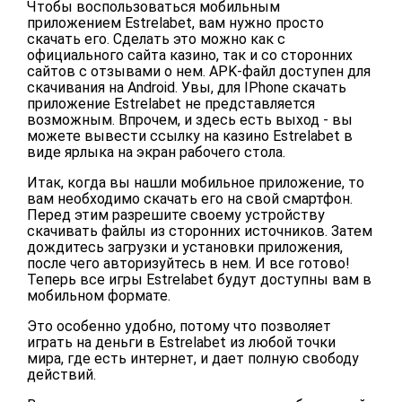
Чтобы воспользоваться мобильным
приложением Estrelabet, вам нужно просто
скачать его. Сделать это можно как с
официального сайта казино, так и со сторонних
сайтов с отзывами о нем. APK-файл доступен для
скачивания на Android. Увы, для IPhone скачать
приложение Estrelabet не представляется
возможным. Впрочем, и здесь есть выход - вы
можете вывести ссылку на казино Estrelabet в
виде ярлыка на экран рабочего стола.
Итак, когда вы нашли мобильное приложение, то
вам необходимо скачать его на свой смартфон.
Перед этим разрешите своему устройству
скачивать файлы из сторонних источников. Затем
дождитесь загрузки и установки приложения,
после чего авторизуйтесь в нем. И все готово!
Теперь все игры Estrelabet будут доступны вам в
мобильном формате.
Это особенно удобно, потому что позволяет
играть на деньги в Estrelabet из любой точки
мира, где есть интернет, и дает полную свободу
действий.