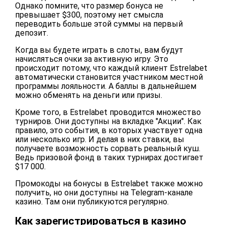
Однако помните, что размер бонуса не
превышает $300, поэтому нет смысла
переводить больше этой суммы на первый
депозит.
Когда вы будете играть в слоты, вам будут
начисляться очки за активную игру. Это
происходит потому, что каждый клиент Estrelabet
автоматически становится участником местной
программы лояльности. А баллы в дальнейшем
можно обменять на деньги или призы.
Кроме того, в Estrelabet проводится множество
турниров. Они доступны на вкладке "Акции". Как
правило, это события, в которых участвует одна
или несколько игр. И делая в них ставки, вы
получаете возможность сорвать реальный куш.
Ведь призовой фонд в таких турнирах достигает
$17 000.
Промокоды на бонусы в Estrelabet также можно
получить, но они доступны на Telegram-канале
казино. Там они публикуются регулярно.
Как зарегистрироваться в казино