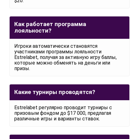
$20.
Как работает программа
лояльности?
Игроки автоматически становятся
участниками программы лояльности
Estrelabet, получая за активную игру баллы,
которые можно обменять на деньги или
призы.
Какие турниры проводятся?
Estrelabet регулярно проводит турниры с
призовым фондом до $17 000, предлагая
различные игры и варианты ставок.