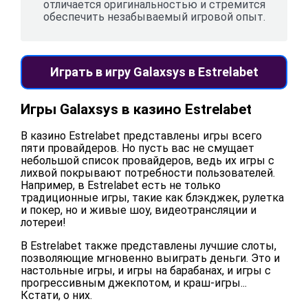
отличается оригинальностью и стремится
обеспечить незабываемый игровой опыт.
Играть в игру Galaxsys в Estrelabet
Игры Galaxsys в казино Estrelabet
В казино Estrelabet представлены игры всего
пяти провайдеров. Но пусть вас не смущает
небольшой список провайдеров, ведь их игры с
лихвой покрывают потребности пользователей.
Например, в Estrelabet есть не только
традиционные игры, такие как блэкджек, рулетка
и покер, но и живые шоу, видеотрансляции и
лотереи!
В Estrelabet также представлены лучшие слоты,
позволяющие мгновенно выиграть деньги. Это и
настольные игры, и игры на барабанах, и игры с
прогрессивным джекпотом, и краш-игры...
Кстати, о них.