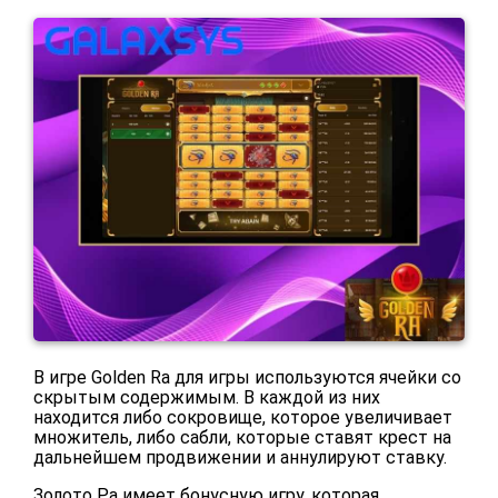
В игре Golden Ra для игры используются ячейки со
скрытым содержимым. В каждой из них
находится либо сокровище, которое увеличивает
множитель, либо сабли, которые ставят крест на
дальнейшем продвижении и аннулируют ставку.
Золото Ра имеет бонусную игру, которая