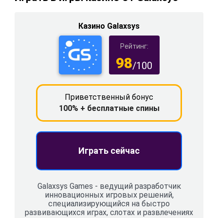
Казино Galaxsys
Рейтинг:
98
/100
Приветственный бонус
100% + бесплатные спины
Играть сейчас
Galaxsys Games - ведущий разработчик
инновационных игровых решений,
специализирующийся на быстро
развивающихся играх, слотах и развлечениях