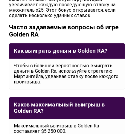
увеличивает каждую последующую ставку на
множитель x25. Этот бонус открывается, если
сделать несколько удачных ставок.
Часто задаваемые вопросы об игре
Golden RA
Как выиграть деньги в Golden RA?
Чтобы с большей вероятностью выиграть
деньги в Golden Ra, используйте стратегию
Мартингейла, удваивая ставку после каждого
проигрыша.
Каков максимальный выигрыш в
Golden RA?
Максимальный выигрыш в Golden Ra
составляет $5 250 000.