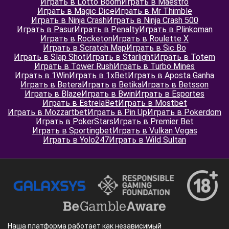
Играть в Lotto Boom
Играть в Maestro
Играть в Magic Dice
Играть в Mr Thimble
Играть в Ninja Crash
Играть в Ninja Crash 500
Играть в Pasur
Играть в Penalty
Играть в Plinkoman
Играть в Rocketon
Играть в Roulette X
Играть в Scratch Map
Играть в Sic Bo
Играть в Slap Shot
Играть в Starlight
Играть в Totem
Играть в Tower Rush
Играть в Turbo Mines
Играть в 1Win
Играть в 1xBet
Играть в Aposta Ganha
Играть в Betera
Играть в Betika
Играть в Betsson
Играть в Blaze
Играть в Bwin
Играть в Esportes
Играть в EstrelaBet
Играть в Mostbet
Играть в Mozzartbet
Играть в Pin Up
Играть в Pokerdom
Играть в PokerStars
Играть в Premier Bet
Играть в Sportingbet
Играть в Vulkan Vegas
Играть в Yolo247
Играть в Wild Sultan
Наша платформа работает как независимый