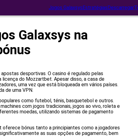
Jogos Galaxsys
Estratégias
Descarregar
T
gos Galaxsys na
bónus
 apostas desportivas. O casino é regulado pelas
a licença do Mozzartbet. Apesar disso, a casa de
izadores, uma vez que está bloqueada em vários países.
uda de uma VPN.
pulares como futebol, ténis, basquetebol e outros.
achines com jogos tradicionais, jogos ao vivo, roleta e
ferentes moedas, utilizando sistemas de pagamento
et oferece bónus tanto a principiantes como a jogadores
 significativamente as suas opções de pagamento, bem