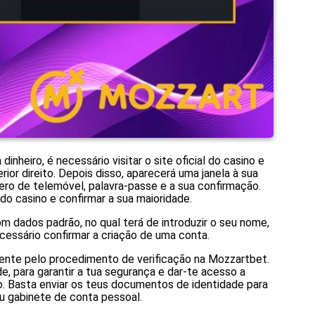
inheiro, é necessário visitar o site oficial do casino e
rior direito. Depois disso, aparecerá uma janela à sua
mero de telemóvel, palavra-passe e a sua confirmação.
do casino e confirmar a sua maioridade.
m dados padrão, no qual terá de introduzir o seu nome,
cessário confirmar a criação de uma conta.
mente pelo procedimento de verificação na Mozzartbet.
de, para garantir a tua segurança e dar-te acesso a
. Basta enviar os teus documentos de identidade para
eu gabinete de conta pessoal.