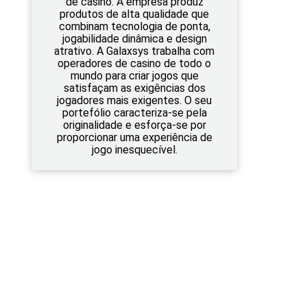
de casino. A empresa produz
produtos de alta qualidade que
combinam tecnologia de ponta,
jogabilidade dinâmica e design
atrativo. A Galaxsys trabalha com
operadores de casino de todo o
mundo para criar jogos que
satisfaçam as exigências dos
jogadores mais exigentes. O seu
portefólio caracteriza-se pela
originalidade e esforça-se por
proporcionar uma experiência de
jogo inesquecível.