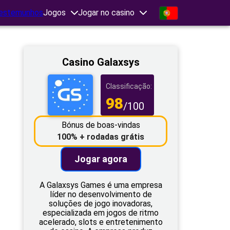
estemunhos
Jogos
Jogar no casino
Casino Galaxsys
Classificação:
98
/100
Bónus de boas-vindas
100% + rodadas grátis
Jogar agora
A Galaxsys Games é uma empresa
líder no desenvolvimento de
soluções de jogo inovadoras,
especializada em jogos de ritmo
acelerado, slots e entretenimento