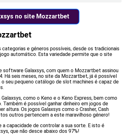
axsys no site Mozzartbet
ozzartbet
 categorias e géneros possíveis, desde os tradicionais
jogo automático. Esta variedade permite que o site
de software Galaxsys, com quem o Mozzartbet assinou
 Há seis meses, no site da Mozzartbet, já é possível
om o seu pequeno catálogo de slot machines é capaz de
s.
a Galaxsys, como o Keno e o Keno Express, bem como
Bo. Também é possível ganhar dinheiro em jogos de
uer altura. Os jogos Galaxsys como o Crasher, Cash
itos outros pertencem a este maravilhoso género!
 a capacidade de controlar a sua sorte. E isto é
xsys, que não desce abaixo dos 97%!