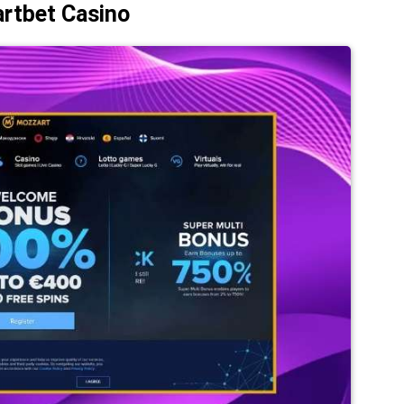
rtbet Casino