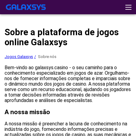
Jogos Galaxsys
Estratégias
Descarregar
Testemunhos
Sobre a plataforma de jogos
Jogos
Jogar no casino
online Galaxsys
Jogos Galaxsys
Sobre nós
Bem-vindo ao galaxsys.casino - o seu caminho para o
conhecimento especializado em jogos de azar. Orgulhamo-
nos de fornecer informações completas e imparciais sobre
o dinâmico mundo dos jogos de casino. A nossa plataforma
serve como um recurso educacional, ajudando os jogadores
a tomar decisões informadas através de revisões
aprofundadas e análises de especialistas.
A nossa missão
A nossa missão é preencher a lacuna de conhecimento na
indústria do jogo, fornecendo informações precisas e
actualizadas sobre os jogos de casino, as suas mecânicas e