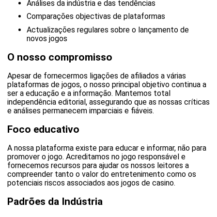
Análises da indústria e das tendências
Comparações objectivas de plataformas
Actualizações regulares sobre o lançamento de
novos jogos
O nosso compromisso
Apesar de fornecermos ligações de afiliados a várias
plataformas de jogos, o nosso principal objetivo continua a
ser a educação e a informação. Mantemos total
independência editorial, assegurando que as nossas críticas
e análises permanecem imparciais e fiáveis.
Foco educativo
A nossa plataforma existe para educar e informar, não para
promover o jogo. Acreditamos no jogo responsável e
fornecemos recursos para ajudar os nossos leitores a
compreender tanto o valor do entretenimento como os
potenciais riscos associados aos jogos de casino.
Padrões da Indústria