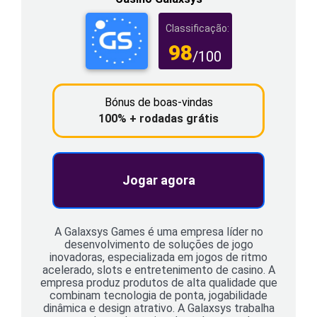
Classificação:
98
/100
Bónus de boas-vindas
100% + rodadas grátis
Jogar agora
A Galaxsys Games é uma empresa líder no
desenvolvimento de soluções de jogo
inovadoras, especializada em jogos de ritmo
acelerado, slots e entretenimento de casino. A
empresa produz produtos de alta qualidade que
combinam tecnologia de ponta, jogabilidade
dinâmica e design atrativo. A Galaxsys trabalha