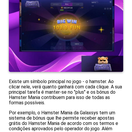
Existe um símbolo principal no jogo - o hamster. Ao
clicar nele, verá quanto ganhará com cada clique. A sua
principal tarefa é manter-se no "plus" e os bónus do
Hamster Mania contribuem para isso de todas as
formas possíveis.
Por exemplo, o Hamster Mania da Galaxsys tem um
sistema de bónus que lhe permite receber apostas
grátis do Hamster Mania de acordo com os termos e
condições aprovados pelo operador do jogo. Além