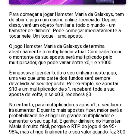
Para começar a jogar Hamster Mania da Galaxsys, tem
de abrir o jogo num casino online licenciado. Depois
disso, verá um objeto familiar a todo o mundo - um
hamster de dinheiro. Pode começar imediatamente a
tocar nele. Um toque - uma aposta.
O jogo Hamster Mania da Galaxsys determina
aleatoriamente o multiplicador atual. Com cada toque,
o montante da sua aposta será multiplicado pelo
multiplicador, que pode variar entre x0,1 e x1000.
É impossível perder todo o seu dinheiro neste jogo,
uma vez que uma parte dos fundos será sempre
devolvida ao seu depósito. Por exemplo, se apostar
$10 e um multiplicador de x1, receberá toda a sua
aposta de volta, e se x0.3, receberá $3.
No entanto, para multiplicadores após x1, o seu lucro
irá aumentar. E quanto mais apostas fizer, maior será a
probabilidade de atingir um grande multiplicador e
aumentar o seu capital. E ganhar dinheiro no Hamster
Mania é muito fácil, porque o RTP do jogo é de 95-
98%, mas atinge finalmente o seu valor quando faz 300