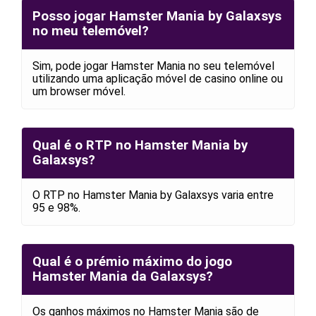
Posso jogar Hamster Mania by Galaxsys
no meu telemóvel?
Sim, pode jogar Hamster Mania no seu telemóvel
utilizando uma aplicação móvel de casino online ou
um browser móvel.
Qual é o RTP no Hamster Mania by
Galaxsys?
O RTP no Hamster Mania by Galaxsys varia entre
95 e 98%.
Qual é o prémio máximo do jogo
Hamster Mania da Galaxsys?
Os ganhos máximos no Hamster Mania são de