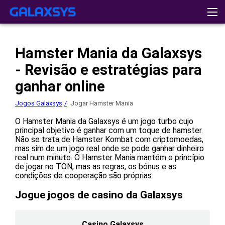
Jogos Galaxsys
Estratégias
Descarregar
Testemunhos
Hamster Mania da Galaxsys
Jogos
Jogar no casino
- Revisão e estratégias para
ganhar online
Jogos Galaxsys
Jogar Hamster Mania
O Hamster Mania da Galaxsys é um jogo turbo cujo
principal objetivo é ganhar com um toque de hamster.
Não se trata de Hamster Kombat com criptomoedas,
mas sim de um jogo real onde se pode ganhar dinheiro
real num minuto. O Hamster Mania mantém o princípio
de jogar no TON, mas as regras, os bónus e as
condições de cooperação são próprias.
Jogue jogos de casino da Galaxsys
Casino Galaxsys