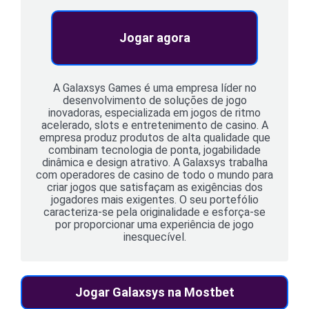
Jogar agora
A Galaxsys Games é uma empresa líder no
desenvolvimento de soluções de jogo
inovadoras, especializada em jogos de ritmo
acelerado, slots e entretenimento de casino. A
empresa produz produtos de alta qualidade que
combinam tecnologia de ponta, jogabilidade
dinâmica e design atrativo. A Galaxsys trabalha
com operadores de casino de todo o mundo para
criar jogos que satisfaçam as exigências dos
jogadores mais exigentes. O seu portefólio
caracteriza-se pela originalidade e esforça-se
por proporcionar uma experiência de jogo
inesquecível.
Jogar Galaxsys na Mostbet