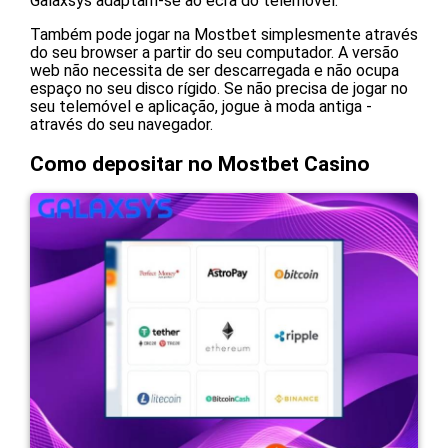
Galaxsys adaptam-se ao ecrã do telemóvel.
Também pode jogar na Mostbet simplesmente através
do seu browser a partir do seu computador. A versão
web não necessita de ser descarregada e não ocupa
espaço no seu disco rígido. Se não precisa de jogar no
seu telemóvel e aplicação, jogue à moda antiga -
através do seu navegador.
Como depositar no Mostbet Casino