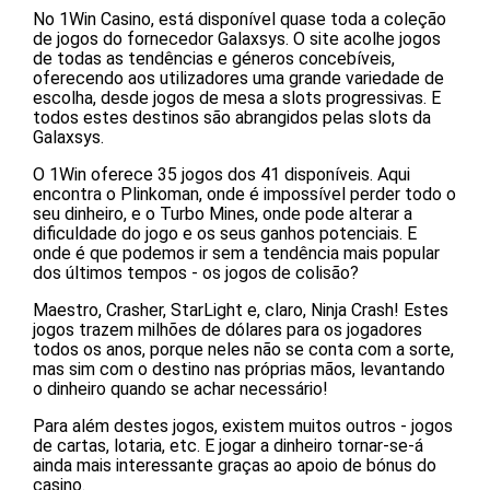
No 1Win Casino, está disponível quase toda a coleção
de jogos do fornecedor Galaxsys. O site acolhe jogos
de todas as tendências e géneros concebíveis,
oferecendo aos utilizadores uma grande variedade de
escolha, desde jogos de mesa a slots progressivas. E
todos estes destinos são abrangidos pelas slots da
Galaxsys.
O 1Win oferece 35 jogos dos 41 disponíveis. Aqui
encontra o Plinkoman, onde é impossível perder todo o
seu dinheiro, e o Turbo Mines, onde pode alterar a
dificuldade do jogo e os seus ganhos potenciais. E
onde é que podemos ir sem a tendência mais popular
dos últimos tempos - os jogos de colisão?
Maestro, Crasher, StarLight e, claro, Ninja Crash! Estes
jogos trazem milhões de dólares para os jogadores
todos os anos, porque neles não se conta com a sorte,
mas sim com o destino nas próprias mãos, levantando
o dinheiro quando se achar necessário!
Para além destes jogos, existem muitos outros - jogos
de cartas, lotaria, etc. E jogar a dinheiro tornar-se-á
ainda mais interessante graças ao apoio de bónus do
casino.