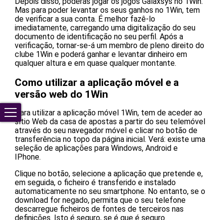
Depois disso, poderás jogar os jogos Galaxsys no 1Win.
Mas para poder levantar os seus ganhos no 1Win, tem
de verificar a sua conta. É melhor fazê-lo
imediatamente, carregando uma digitalização do seu
documento de identificação no seu perfil. Após a
verificação, tornar-se-á um membro de pleno direito do
clube 1Win e poderá ganhar e levantar dinheiro em
qualquer altura e em quase qualquer montante.
Como utilizar a aplicação móvel e a
versão web do 1Win
Para utilizar a aplicação móvel 1Win, tem de aceder ao
sítio Web da casa de apostas a partir do seu telemóvel
através do seu navegador móvel e clicar no botão de
transferência no topo da página inicial. Verá: existe uma
seleção de aplicações para Windows, Android e
IPhone.
Clique no botão, selecione a aplicação que pretende e,
em seguida, o ficheiro é transferido e instalado
automaticamente no seu smartphone. No entanto, se o
download for negado, permita que o seu telefone
descarregue ficheiros de fontes de terceiros nas
definições. Isto é seguro, se é que é seguro.