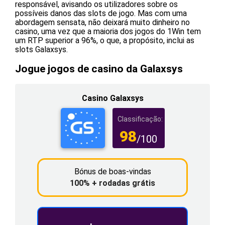
responsável, avisando os utilizadores sobre os
possíveis danos das slots de jogo. Mas com uma
abordagem sensata, não deixará muito dinheiro no
casino, uma vez que a maioria dos jogos do 1Win tem
um RTP superior a 96%, o que, a propósito, inclui as
slots Galaxsys.
Jogue jogos de casino da Galaxsys
Casino Galaxsys
Classificação:
98
/100
Bónus de boas-vindas
100% + rodadas grátis