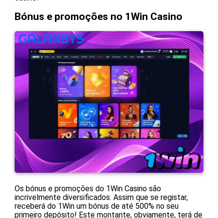
Bónus e promoções no 1Win Casino
Os bónus e promoções do 1Win Casino são
incrivelmente diversificados. Assim que se registar,
receberá do 1Win um bónus de até 500% no seu
primeiro depósito! Este montante, obviamente, terá de