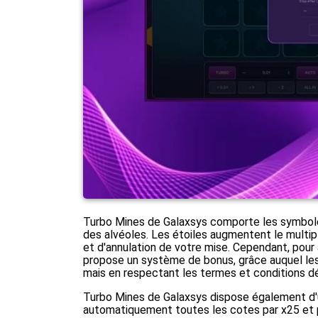
Turbo Mines de Galaxsys comporte les symbole
des alvéoles. Les étoiles augmentent le multip
et d'annulation de votre mise. Cependant, pour
propose un système de bonus, grâce auquel les
mais en respectant les termes et conditions déf
Turbo Mines de Galaxsys dispose également d'un
automatiquement toutes les cotes par x25 et p