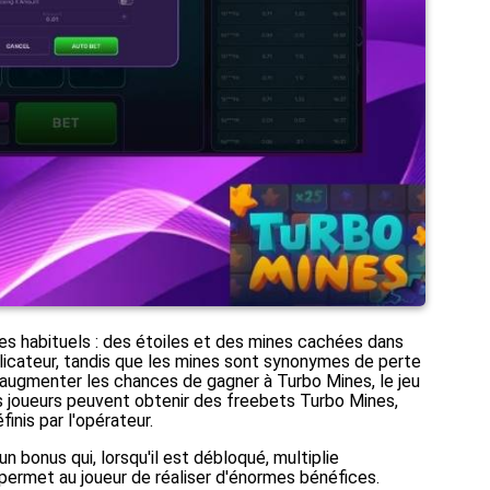
s habituels : des étoiles et des mines cachées dans
licateur, tandis que les mines sont synonymes de perte
 augmenter les chances de gagner à Turbo Mines, le jeu
 joueurs peuvent obtenir des freebets Turbo Mines,
inis par l'opérateur.
 bonus qui, lorsqu'il est débloqué, multiplie
ermet au joueur de réaliser d'énormes bénéfices.