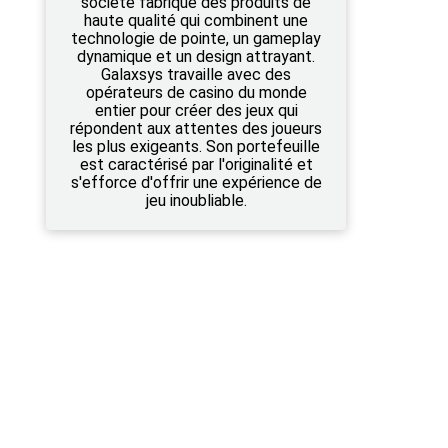
société fabrique des produits de
haute qualité qui combinent une
technologie de pointe, un gameplay
dynamique et un design attrayant.
Galaxsys travaille avec des
opérateurs de casino du monde
entier pour créer des jeux qui
répondent aux attentes des joueurs
les plus exigeants. Son portefeuille
est caractérisé par l'originalité et
s'efforce d'offrir une expérience de
jeu inoubliable.