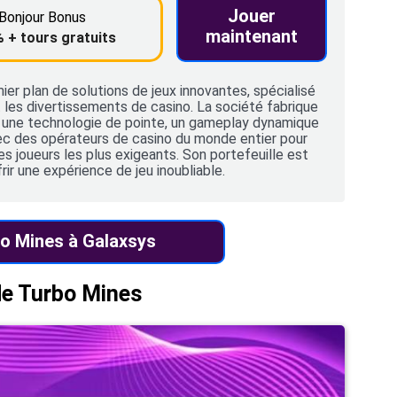
Jouer
Bonjour Bonus
maintenant
 + tours gratuits
r plan de solutions de jeux innovantes, spécialisé
t les divertissements de casino. La société fabrique
t une technologie de pointe, un gameplay dynamique
avec des opérateurs de casino du monde entier pour
s joueurs les plus exigeants. Son portefeuille est
frir une expérience de jeu inoubliable.
o Mines à Galaxsys
 de Turbo Mines