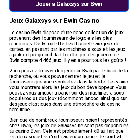
Jouer à Galaxsys sur Bwin
Jeux Galaxsys sur Bwin Casino
Le casino Bwin dispose d'une riche collection de jeux
provenant des fournisseurs de logiciels les plus
renommés. De la roulette traditionnelle aux jeux de
cartes, en passant par les machines à sous et les jeux
à jackpot progressif, la bibliothèque des joueurs de
Bwin compte 4 466 jeux. Il y en a pour tous les goûts !
Vous pouvez trouver des jeux sur Bwin par le biais de la
recherche, où vous pouvez entrer le jeu et le
fournisseur que vous souhaitez dans la boîte. Le casino
vous montrera alors les jeux du bon développeur. Vous
pouvez vous amuser à parier sur des machines à sous
populaires et des jeux récemment lancés, ainsi que sur
des jeux classiques dans une atmosphère de casino
hors ligne.
Bien que de nombreux fournisseurs soient représentés
chez Bwin, les jeux de Galaxsys ne sont pas disponibles
au casino Bwin. Cela est probablement dû au fait que
les deux sociétés n'ont pas encore signé de contrat