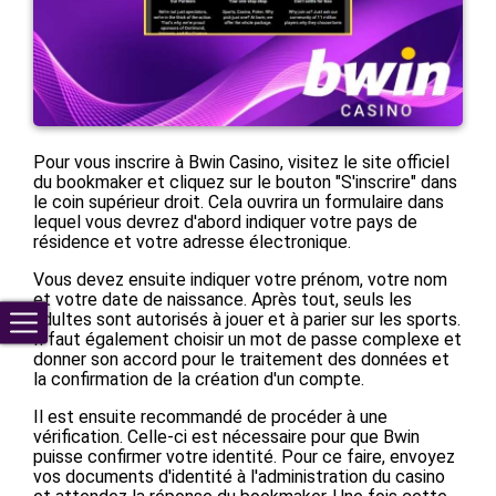
Pour vous inscrire à Bwin Casino, visitez le site officiel
du bookmaker et cliquez sur le bouton "S'inscrire" dans
le coin supérieur droit. Cela ouvrira un formulaire dans
lequel vous devrez d'abord indiquer votre pays de
résidence et votre adresse électronique.
Vous devez ensuite indiquer votre prénom, votre nom
et votre date de naissance. Après tout, seuls les
adultes sont autorisés à jouer et à parier sur les sports.
Il faut également choisir un mot de passe complexe et
donner son accord pour le traitement des données et
la confirmation de la création d'un compte.
Il est ensuite recommandé de procéder à une
vérification. Celle-ci est nécessaire pour que Bwin
puisse confirmer votre identité. Pour ce faire, envoyez
vos documents d'identité à l'administration du casino