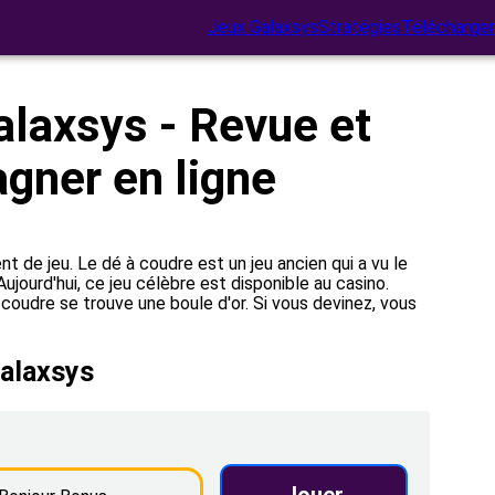
Jeux Galaxsys
Stratégies
Télécharger
alaxsys - Revue et
agner en ligne
t de jeu. Le dé à coudre est un jeu ancien qui a vu le
Aujourd'hui, ce jeu célèbre est disponible au casino.
coudre se trouve une boule d'or. Si vous devinez, vous
Galaxsys
Jouer