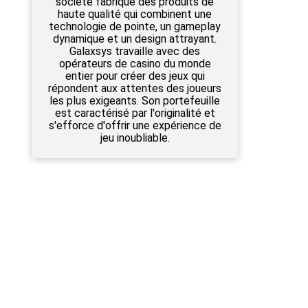
société fabrique des produits de
haute qualité qui combinent une
technologie de pointe, un gameplay
dynamique et un design attrayant.
Galaxsys travaille avec des
opérateurs de casino du monde
entier pour créer des jeux qui
répondent aux attentes des joueurs
les plus exigeants. Son portefeuille
est caractérisé par l'originalité et
s'efforce d'offrir une expérience de
jeu inoubliable.