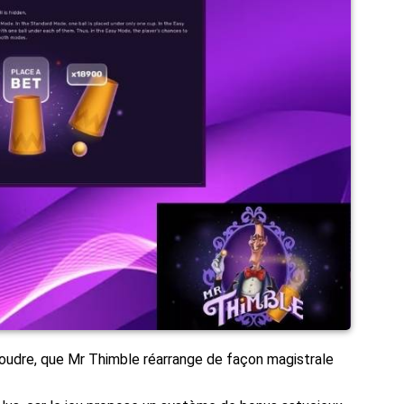
coudre, que Mr Thimble réarrange de façon magistrale