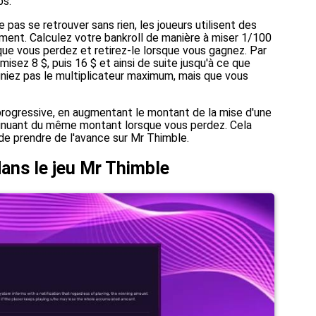
ps.
 pas se retrouver sans rien, les joueurs utilisent des
lement. Calculez votre bankroll de manière à miser 1/100
que vous perdez et retirez-le lorsque vous gagnez. Par
isez 8 $, puis 16 $ et ainsi de suite jusqu'à ce que
gniez pas le multiplicateur maximum, mais que vous
e progressive, en augmentant le montant de la mise d'une
minuant du même montant lorsque vous perdez. Cela
e prendre de l'avance sur Mr Thimble.
ans le jeu Mr Thimble