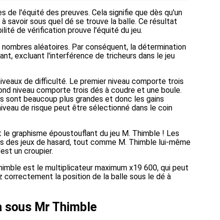
s de l'équité des preuves. Cela signifie que dès qu'un
, à savoir sous quel dé se trouve la balle. Ce résultat
ilité de vérification prouve l'équité du jeu.
 nombres aléatoires. Par conséquent, la détermination
nt, excluant l'interférence de tricheurs dans le jeu
eaux de difficulté. Le premier niveau comporte trois
ond niveau comporte trois dés à coudre et une boule.
es sont beaucoup plus grandes et donc les gains
iveau de risque peut être sélectionné dans le coin
t le graphisme époustouflant du jeu M. Thimble ! Les
els des jeux de hasard, tout comme M. Thimble lui-même
'est un croupier.
Thimble est le multiplicateur maximum x19 600, qui peut
 correctement la position de la balle sous le dé à
à sous Mr Thimble