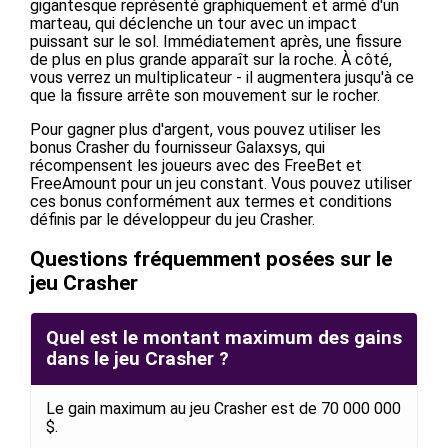
gigantesque représenté graphiquement et armé d'un
marteau, qui déclenche un tour avec un impact
puissant sur le sol. Immédiatement après, une fissure
de plus en plus grande apparaît sur la roche. À côté,
vous verrez un multiplicateur - il augmentera jusqu'à ce
que la fissure arrête son mouvement sur le rocher.
Pour gagner plus d'argent, vous pouvez utiliser les
bonus Crasher du fournisseur Galaxsys, qui
récompensent les joueurs avec des FreeBet et
FreeAmount pour un jeu constant. Vous pouvez utiliser
ces bonus conformément aux termes et conditions
définis par le développeur du jeu Crasher.
Questions fréquemment posées sur le
jeu Crasher
Quel est le montant maximum des gains
dans le jeu Crasher ?
Le gain maximum au jeu Crasher est de 70 000 000
$.