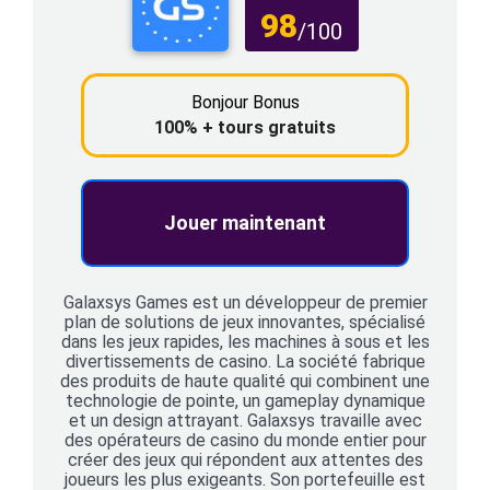
98
/100
Bonjour Bonus
100% + tours gratuits
Jouer maintenant
Galaxsys Games est un développeur de premier
plan de solutions de jeux innovantes, spécialisé
dans les jeux rapides, les machines à sous et les
divertissements de casino. La société fabrique
des produits de haute qualité qui combinent une
technologie de pointe, un gameplay dynamique
et un design attrayant. Galaxsys travaille avec
des opérateurs de casino du monde entier pour
créer des jeux qui répondent aux attentes des
joueurs les plus exigeants. Son portefeuille est