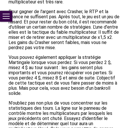
multiplicateur est très rare.
Pour gagner de l'argent avec Crasher, le RTP et la
chance ne suffisent pas. Après tout, le jeu est un jeu de
hasard. Et pour rester du bon côté, il est recommandé
d'utiliser un certain nombre de stratégies. L'une d'entre
elles est la tactique du faible multiplicateur. Il suffit de
miser et de retirer avec un multiplicateur de x1,5 x2.
Les gains du Crasher seront faibles, mais vous ne
perdrez pas votre mise.
Vous pouvez également appliquer la stratégie
Martingale lorsque vous perdez. Si vous perdez 2 $,
misez 4 $ au tour suivant : les gains seront plus
importants et vous pourrez récupérer vos pertes. Si
vous perdez 4 $, misez 8 $ et ainsi de suite. L'objectif
de cette tactique est de vous faire passer de moins à
plus. Mais pour cela, vous avez besoin d'un bankroll
solide.
N'oubliez pas non plus de vous concentrer sur les
statistiques des tours. La ligne sur le panneau de
contrôle montre les multiplicateurs par lesquels les
jeux précédents ont chuté. Essayez d'identifier le
modèle et de déterminer quel tour aura un