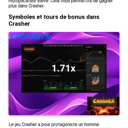
multiplicateur élevé. Cela vous permettra de gagner
plus dans Crasher.
Symboles et tours de bonus dans
Crasher
Le jeu Crasher a pour protagoniste un homme