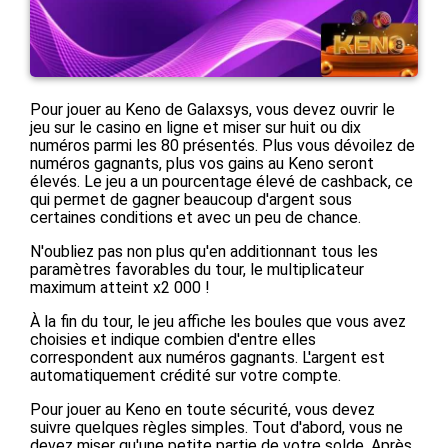
Pour jouer au Keno de Galaxsys, vous devez ouvrir le
jeu sur le casino en ligne et miser sur huit ou dix
numéros parmi les 80 présentés. Plus vous dévoilez de
numéros gagnants, plus vos gains au Keno seront
élevés. Le jeu a un pourcentage élevé de cashback, ce
qui permet de gagner beaucoup d'argent sous
certaines conditions et avec un peu de chance.
N'oubliez pas non plus qu'en additionnant tous les
paramètres favorables du tour, le multiplicateur
maximum atteint x2 000 !
À la fin du tour, le jeu affiche les boules que vous avez
choisies et indique combien d'entre elles
correspondent aux numéros gagnants. L'argent est
automatiquement crédité sur votre compte.
Pour jouer au Keno en toute sécurité, vous devez
suivre quelques règles simples. Tout d'abord, vous ne
devez miser qu'une petite partie de votre solde. Après