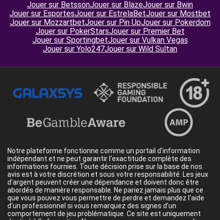
Jouer sur Betsson
Jouer sur Blaze
Jouer sur Bwin
Jouer sur Esportes
Jouer sur EstrelaBet
Jouer sur Mostbet
Jouer sur Mozzartbet
Jouer sur Pin Up
Jouer sur Pokerdom
Jouer sur PokerStars
Jouer sur Premier Bet
Jouer sur Sportingbet
Jouer sur Vulkan Vegas
Jouer sur Yolo247
Jouer sur Wild Sultan
Notre plateforme fonctionne comme un portail d'information
indépendant et ne peut garantir l'exactitude complète des
informations fournies. Toute décision prise sur la base de nos
avis est à votre discrétion et sous votre responsabilité. Les jeux
d'argent peuvent créer une dépendance et doivent donc être
abordés de manière responsable. Ne pariez jamais plus que ce
que vous pouvez vous permettre de perdre et demandez l'aide
d'un professionnel si vous remarquez des signes d'un
comportement de jeu problématique. Ce site est uniquement