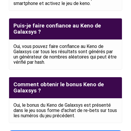
smartphone et activez le jeu de keno.
Puis-je faire confiance au Keno de
Galaxsys ?
Oui, vous pouvez faire confiance au Keno de
Galaxsys car tous les résultats sont générés par
un générateur de nombres aléatoires qui peut être
vérifié par hash.
Comment obtenir le bonus Keno de
Galaxsys ?
Oui, le bonus du Keno de Galaxsys est présenté
dans le jeu sous forme d'achat de re-bets sur tous
les numéros du jeu précédent.