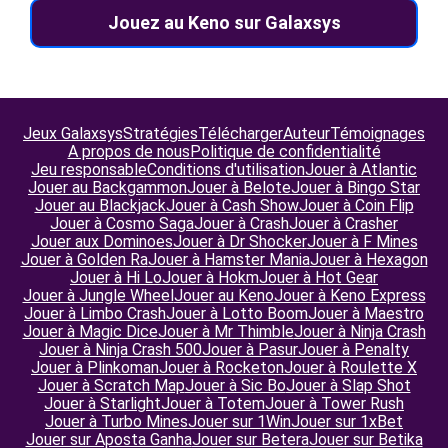
Jouez au Keno sur Galaxsys
Jeux Galaxsys
Stratégies
Télécharger
Auteur
Témoignages
A propos de nous
Politique de confidentialité
Jeu responsable
Conditions d'utilisation
Jouer à Atlantic
Jouer au Backgammon
Jouer à Belote
Jouer à Bingo Star
Jouer au Blackjack
Jouer à Cash Show
Jouer à Coin Flip
Jouer à Cosmo Saga
Jouer à Crash
Jouer à Crasher
Jouer aux Dominoes
Jouer à Dr Shocker
Jouer à F Mines
Jouer à Golden Ra
Jouer à Hamster Mania
Jouer à Hexagon
Jouer à Hi Lo
Jouer à Hokm
Jouer à Hot Gear
Jouer à Jungle Wheel
Jouer au Keno
Jouer à Keno Express
Jouer à Limbo Crash
Jouer à Lotto Boom
Jouer à Maestro
Jouer à Magic Dice
Jouer à Mr Thimble
Jouer à Ninja Crash
Jouer à Ninja Crash 500
Jouer à Pasur
Jouer à Penalty
Jouer à Plinkoman
Jouer à Rocketon
Jouer à Roulette X
Jouer à Scratch Map
Jouer à Sic Bo
Jouer à Slap Shot
Jouer à Starlight
Jouer à Totem
Jouer à Tower Rush
Jouer à Turbo Mines
Jouer sur 1Win
Jouer sur 1xBet
Jouer sur Aposta Ganha
Jouer sur Betera
Jouer sur Betika