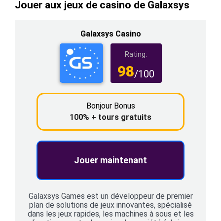
Jouer aux jeux de casino de Galaxsys
Galaxsys Casino
Rating:
98
/100
Bonjour Bonus
100% + tours gratuits
Jouer maintenant
Galaxsys Games est un développeur de premier
plan de solutions de jeux innovantes, spécialisé
dans les jeux rapides, les machines à sous et les