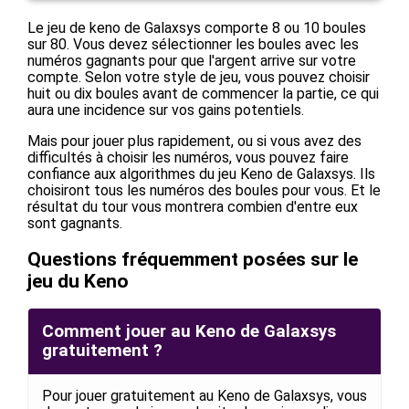
Le jeu de keno de Galaxsys comporte 8 ou 10 boules
sur 80. Vous devez sélectionner les boules avec les
numéros gagnants pour que l'argent arrive sur votre
compte. Selon votre style de jeu, vous pouvez choisir
huit ou dix boules avant de commencer la partie, ce qui
aura une incidence sur vos gains potentiels.
Mais pour jouer plus rapidement, ou si vous avez des
difficultés à choisir les numéros, vous pouvez faire
confiance aux algorithmes du jeu Keno de Galaxsys. Ils
choisiront tous les numéros des boules pour vous. Et le
résultat du tour vous montrera combien d'entre eux
sont gagnants.
Questions fréquemment posées sur le
jeu du Keno
Comment jouer au Keno de Galaxsys
gratuitement ?
Pour jouer gratuitement au Keno de Galaxsys, vous