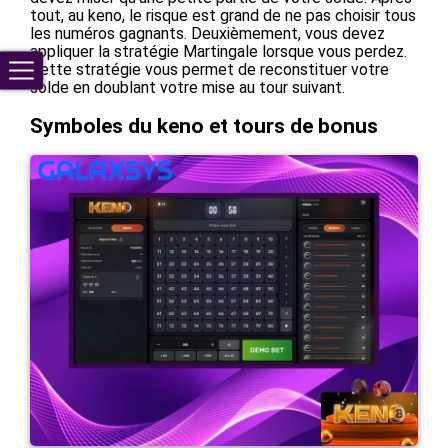
tout, au keno, le risque est grand de ne pas choisir tous
les numéros gagnants. Deuxièmement, vous devez
appliquer la stratégie Martingale lorsque vous perdez.
Cette stratégie vous permet de reconstituer votre
solde en doublant votre mise au tour suivant.
Symboles du keno et tours de bonus