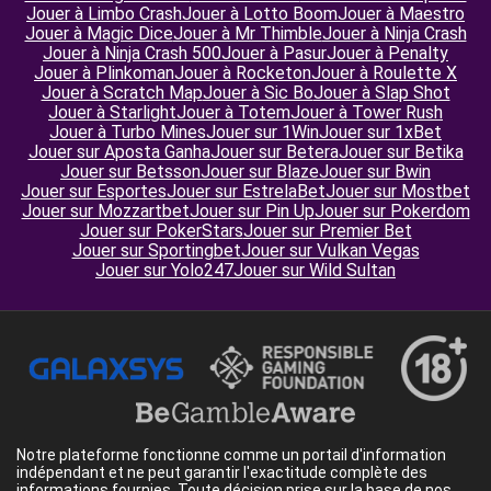
Jouer à Limbo Crash
Jouer à Lotto Boom
Jouer à Maestro
Jouer à Magic Dice
Jouer à Mr Thimble
Jouer à Ninja Crash
Jouer à Ninja Crash 500
Jouer à Pasur
Jouer à Penalty
Jouer à Plinkoman
Jouer à Rocketon
Jouer à Roulette X
Jouer à Scratch Map
Jouer à Sic Bo
Jouer à Slap Shot
Jouer à Starlight
Jouer à Totem
Jouer à Tower Rush
Jouer à Turbo Mines
Jouer sur 1Win
Jouer sur 1xBet
Jouer sur Aposta Ganha
Jouer sur Betera
Jouer sur Betika
Jouer sur Betsson
Jouer sur Blaze
Jouer sur Bwin
Jouer sur Esportes
Jouer sur EstrelaBet
Jouer sur Mostbet
Jouer sur Mozzartbet
Jouer sur Pin Up
Jouer sur Pokerdom
Jouer sur PokerStars
Jouer sur Premier Bet
Jouer sur Sportingbet
Jouer sur Vulkan Vegas
Jouer sur Yolo247
Jouer sur Wild Sultan
Notre plateforme fonctionne comme un portail d'information
indépendant et ne peut garantir l'exactitude complète des
informations fournies. Toute décision prise sur la base de nos