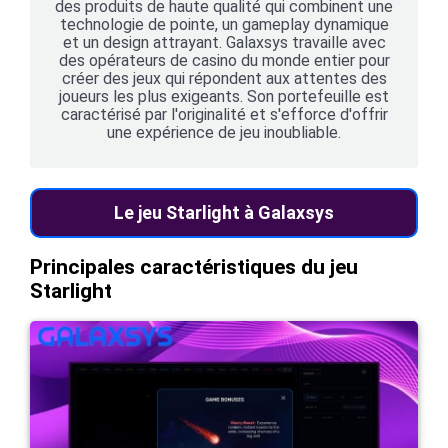
des produits de haute qualité qui combinent une
technologie de pointe, un gameplay dynamique
et un design attrayant. Galaxsys travaille avec
des opérateurs de casino du monde entier pour
créer des jeux qui répondent aux attentes des
joueurs les plus exigeants. Son portefeuille est
caractérisé par l'originalité et s'efforce d'offrir
une expérience de jeu inoubliable.
Le jeu Starlight à Galaxsys
Principales caractéristiques du jeu
Starlight