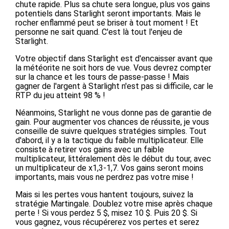
chute rapide. Plus sa chute sera longue, plus vos gains
potentiels dans Starlight seront importants. Mais le
rocher enflammé peut se briser à tout moment ! Et
personne ne sait quand. C'est là tout l'enjeu de
Starlight.
Votre objectif dans Starlight est d'encaisser avant que
la météorite ne soit hors de vue. Vous devrez compter
sur la chance et les tours de passe-passe ! Mais
gagner de l'argent à Starlight n'est pas si difficile, car le
RTP du jeu atteint 98 % !
Néanmoins, Starlight ne vous donne pas de garantie de
gain. Pour augmenter vos chances de réussite, je vous
conseille de suivre quelques stratégies simples. Tout
d'abord, il y a la tactique du faible multiplicateur. Elle
consiste à retirer vos gains avec un faible
multiplicateur, littéralement dès le début du tour, avec
un multiplicateur de x1,3-1,7. Vos gains seront moins
importants, mais vous ne perdrez pas votre mise !
Mais si les pertes vous hantent toujours, suivez la
stratégie Martingale. Doublez votre mise après chaque
perte ! Si vous perdez 5 $, misez 10 $. Puis 20 $. Si
vous gagnez, vous récupérerez vos pertes et serez