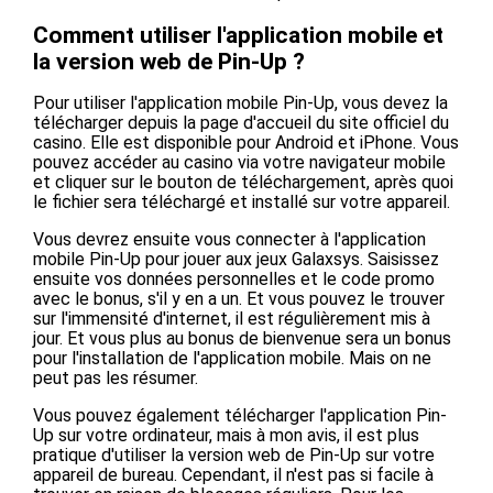
Comment utiliser l'application mobile et
la version web de Pin-Up ?
Pour utiliser l'application mobile Pin-Up, vous devez la
télécharger depuis la page d'accueil du site officiel du
casino. Elle est disponible pour Android et iPhone. Vous
pouvez accéder au casino via votre navigateur mobile
et cliquer sur le bouton de téléchargement, après quoi
le fichier sera téléchargé et installé sur votre appareil.
Vous devrez ensuite vous connecter à l'application
mobile Pin-Up pour jouer aux jeux Galaxsys. Saisissez
ensuite vos données personnelles et le code promo
avec le bonus, s'il y en a un. Et vous pouvez le trouver
sur l'immensité d'internet, il est régulièrement mis à
jour. Et vous plus au bonus de bienvenue sera un bonus
pour l'installation de l'application mobile. Mais on ne
peut pas les résumer.
Vous pouvez également télécharger l'application Pin-
Up sur votre ordinateur, mais à mon avis, il est plus
pratique d'utiliser la version web de Pin-Up sur votre
appareil de bureau. Cependant, il n'est pas si facile à