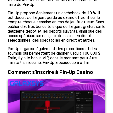
mise de Pin-Up.
Pin-Up propose également un cacheback de 10 %. Il
est déduit de l'argent perdu au casino et vient sur le
compte chaque semaine en cas de jeu fructueux. Sans
oublier d'autres bonus tels que de l'argent gratuit sur le
deuxième dépôt et les dépôts suivants, ainsi que des
bonus spéciaux sur des jeux de casino en direct
sélectionnés, des spectacles en direct et autres.
Pin-Up organise également des promotions et des
tournois qui permettent de gagner jusqu'à 100 000 $ !
Enfin, il y a le bonus VIP, dont le montant peut être
illimité ! En résumé, Pin-Up a beaucoup à offrir.
Comment s'inscrire à Pin-Up Casino