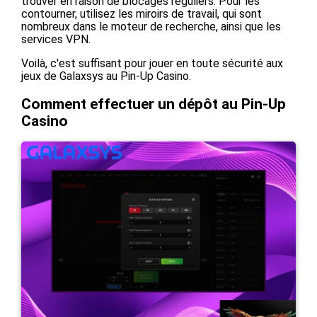
trouver en raison de blocages réguliers. Pour les
contourner, utilisez les miroirs de travail, qui sont
nombreux dans le moteur de recherche, ainsi que les
services VPN.
Voilà, c'est suffisant pour jouer en toute sécurité aux
jeux de Galaxsys au Pin-Up Casino.
Comment effectuer un dépôt au Pin-Up
Casino