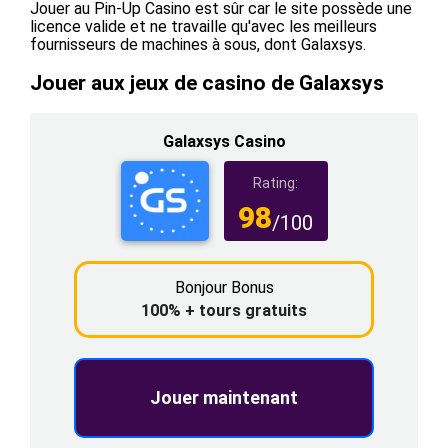
Jouer au Pin-Up Casino est sûr car le site possède une
licence valide et ne travaille qu'avec les meilleurs
fournisseurs de machines à sous, dont Galaxsys.
Jouer aux jeux de casino de Galaxsys
Galaxsys Casino
Rating:
98
/100
Bonjour Bonus
100% + tours gratuits
Jouer maintenant