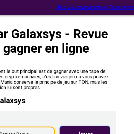
Jeux Galaxsys
Stratégies
Télécharger
r Galaxsys - Revue
r gagner en ligne
nt le but principal est de gagner avec une tape de
 crypto-monnaies, c'est un vrai jeu où vous pouvez
Mania conserve le principe de jeu sur TON, mais les
on lui sont propres.
Galaxsys
Jouer