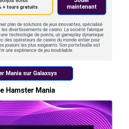
Bonjour Bonus
maintenant
 + tours gratuits
r plan de solutions de jeux innovantes, spécialisé
t les divertissements de casino. La société fabrique
t une technologie de pointe, un gameplay dynamique
avec des opérateurs de casino du monde entier pour
s joueurs les plus exigeants. Son portefeuille est
frir une expérience de jeu inoubliable.
r Mania sur Galaxsys
 de Hamster Mania