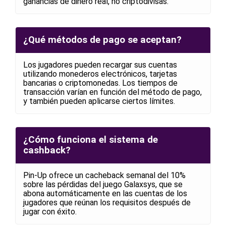
ganancias de dinero real, no criptodivisas.
¿Qué métodos de pago se aceptan?
Los jugadores pueden recargar sus cuentas
utilizando monederos electrónicos, tarjetas
bancarias o criptomonedas. Los tiempos de
transacción varían en función del método de pago,
y también pueden aplicarse ciertos límites.
¿Cómo funciona el sistema de
cashback?
Pin-Up ofrece un cacheback semanal del 10%
sobre las pérdidas del juego Galaxsys, que se
abona automáticamente en las cuentas de los
jugadores que reúnan los requisitos después de
jugar con éxito.