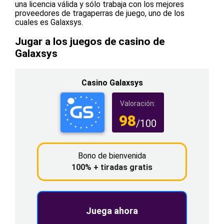
una licencia válida y sólo trabaja con los mejores
proveedores de tragaperras de juego, uno de los
cuales es Galaxsys.
Jugar a los juegos de casino de
Galaxsys
Casino Galaxsys
Valoración:
98
/100
Bono de bienvenida
100% + tiradas gratis
Juega ahora