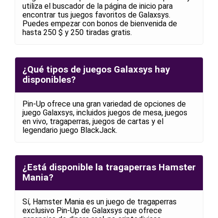
utiliza el buscador de la página de inicio para
encontrar tus juegos favoritos de Galaxsys.
Puedes empezar con bonos de bienvenida de
hasta 250 $ y 250 tiradas gratis.
¿Qué tipos de juegos Galaxsys hay
disponibles?
Pin-Up ofrece una gran variedad de opciones de
juego Galaxsys, incluidos juegos de mesa, juegos
en vivo, tragaperras, juegos de cartas y el
legendario juego BlackJack.
¿Está disponible la tragaperras Hamster
Mania?
Sí, Hamster Mania es un juego de tragaperras
exclusivo Pin-Up de Galaxsys que ofrece