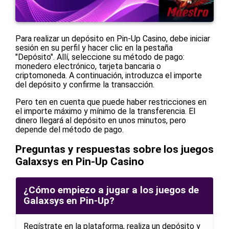
Para realizar un depósito en Pin-Up Casino, debe iniciar
sesión en su perfil y hacer clic en la pestaña
"Depósito". Allí, seleccione su método de pago:
monedero electrónico, tarjeta bancaria o
criptomoneda. A continuación, introduzca el importe
del depósito y confirme la transacción.
Pero ten en cuenta que puede haber restricciones en
el importe máximo y mínimo de la transferencia. El
dinero llegará al depósito en unos minutos, pero
depende del método de pago.
Preguntas y respuestas sobre los juegos
Galaxsys en Pin-Up Casino
¿Cómo empiezo a jugar a los juegos de
Galaxsys en Pin-Up?
Regístrate en la plataforma, realiza un depósito y