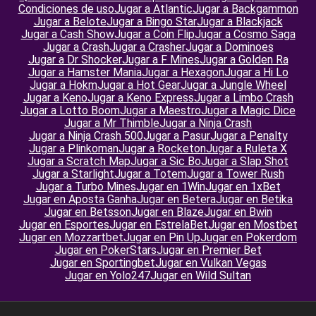
Condiciones de uso
Jugar a Atlantic
Jugar a Backgammon
Jugar a Belote
Jugar a Bingo Star
Jugar a Blackjack
Jugar a Cash Show
Jugar a Coin Flip
Jugar a Cosmo Saga
Jugar a Crash
Jugar a Crasher
Jugar a Dominoes
Jugar a Dr Shocker
Jugar a F Mines
Jugar a Golden Ra
Jugar a Hamster Mania
Jugar a Hexagon
Jugar a Hi Lo
Jugar a Hokm
Jugar a Hot Gear
Jugar a Jungle Wheel
Jugar a Keno
Jugar a Keno Express
Jugar a Limbo Crash
Jugar a Lotto Boom
Jugar a Maestro
Jugar a Magic Dice
Jugar a Mr Thimble
Jugar a Ninja Crash
Jugar a Ninja Crash 500
Jugar a Pasur
Jugar a Penalty
Jugar a Plinkoman
Jugar a Rocketon
Jugar a Ruleta X
Jugar a Scratch Map
Jugar a Sic Bo
Jugar a Slap Shot
Jugar a Starlight
Jugar a Totem
Jugar a Tower Rush
Jugar a Turbo Mines
Jugar en 1Win
Jugar en 1xBet
Jugar en Aposta Ganha
Jugar en Betera
Jugar en Betika
Jugar en Betsson
Jugar en Blaze
Jugar en Bwin
Jugar en Esportes
Jugar en EstrelaBet
Jugar en Mostbet
Jugar en Mozzartbet
Jugar en Pin Up
Jugar en Pokerdom
Jugar en PokerStars
Jugar en Premier Bet
Jugar en Sportingbet
Jugar en Vulkan Vegas
Jugar en Yolo247
Jugar en Wild Sultan