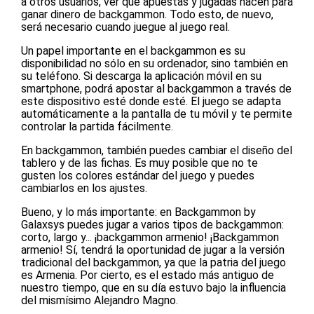
a otros usuarios, ver qué apuestas y jugadas hacen para
ganar dinero de backgammon. Todo esto, de nuevo,
será necesario cuando juegue al juego real.
Un papel importante en el backgammon es su
disponibilidad no sólo en su ordenador, sino también en
su teléfono. Si descarga la aplicación móvil en su
smartphone, podrá apostar al backgammon a través de
este dispositivo esté donde esté. El juego se adapta
automáticamente a la pantalla de tu móvil y te permite
controlar la partida fácilmente.
En backgammon, también puedes cambiar el diseño del
tablero y de las fichas. Es muy posible que no te
gusten los colores estándar del juego y puedes
cambiarlos en los ajustes.
Bueno, y lo más importante: en Backgammon by
Galaxsys puedes jugar a varios tipos de backgammon:
corto, largo y... ¡backgammon armenio! ¡Backgammon
armenio! Sí, tendrá la oportunidad de jugar a la versión
tradicional del backgammon, ya que la patria del juego
es Armenia. Por cierto, es el estado más antiguo de
nuestro tiempo, que en su día estuvo bajo la influencia
del mismísimo Alejandro Magno.