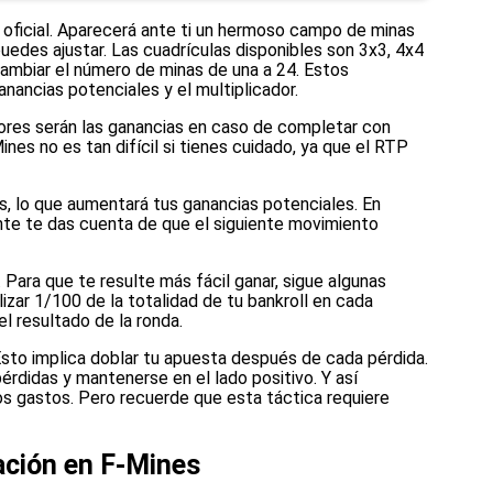
no oficial. Aparecerá ante ti un hermoso campo de minas
edes ajustar. Las cuadrículas disponibles son 3x3, 4x4
cambiar el número de minas de una a 24. Estos
anancias potenciales y el multiplicador.
yores serán las ganancias en caso de completar con
ines no es tan difícil si tienes cuidado, ya que el RTP
es, lo que aumentará tus ganancias potenciales. En
nte te das cuenta de que el siguiente movimiento
 Para que te resulte más fácil ganar, sigue algunas
ilizar 1/100 de la totalidad de tu bankroll en cada
l resultado de la ronda.
. Esto implica doblar tu apuesta después de cada pérdida.
pérdidas y mantenerse en el lado positivo. Y así
os gastos. Pero recuerde que esta táctica requiere
ación en F-Mines