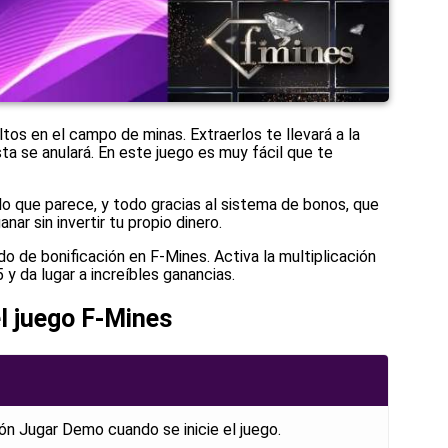
tos en el campo de minas. Extraerlos te llevará a la
ta se anulará. En este juego es muy fácil que te
lo que parece, y todo gracias al sistema de bonos, que
ar sin invertir tu propio dinero.
o de bonificación en F-Mines. Activa la multiplicación
 y da lugar a increíbles ganancias.
l juego F-Mines
otón Jugar Demo cuando se inicie el juego.