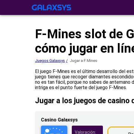
F-Mines slot de 
cómo jugar en lín
Juegos Galaxsys
Jugar a F Mines
El juego F-Mines es el último desarrollo del es
juego tienes que recoger diamantes escondidos 
no es tan fácil, porque no sabes de antemano d
intriga es el punto fuerte del juego F-Mines.
Jugar a los juegos de casino
Casino Galaxsys
Valoración: