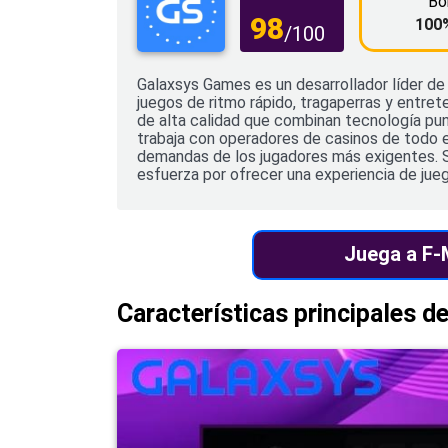
Bo
98
100%
/100
Galaxsys Games es un desarrollador líder de
juegos de ritmo rápido, tragaperras y entre
de alta calidad que combinan tecnología punt
trabaja con operadores de casinos de todo e
demandas de los jugadores más exigentes. Su 
esfuerza por ofrecer una experiencia de jueg
Juega a F-
Características principales d