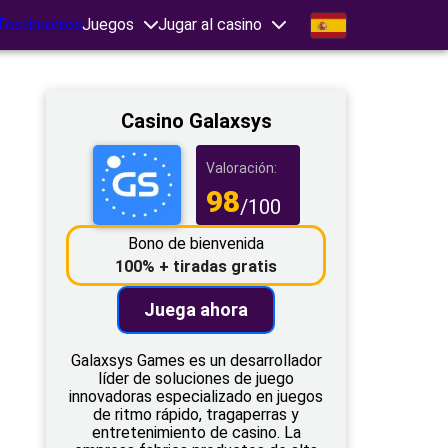
Testimonios
Juegos
Jugar al casino
Casino Galaxsys
Valoración:
98
/100
Bono de bienvenida
100% + tiradas gratis
Juega ahora
Galaxsys Games es un desarrollador
líder de soluciones de juego
innovadoras especializado en juegos
de ritmo rápido, tragaperras y
entretenimiento de casino. La