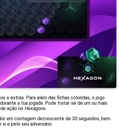
 e extras. Para além das fichas coloridas, o jogo
urante a tua jogada. Pode tratar-se de um ou mais
 de ação no Hexágono.
ador em contagem decrescente de 30 segundos, bem
i e pelo seu adversário.