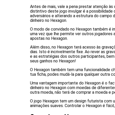
Antes de mais, vale a pena prestar atenção às 
distintivo deste jogo invulgar é a possibilida
adversários e alterando a estrutura do campo 
dinheiro no Hexagon.
O modo de convidado no Hexagon também é impo
uma vez que lhe permite ver outros jogadores a
apostas no Hexagon.
Além disso, no Hexagon terá acesso às gravaçõ
dias. Isto é incrivelmente fixe. Ao rever as g
e as estratégias dos outros participantes, bem 
seus ganhos no Hexagon!
O Hexagon também tem uma funcionalidade ch
tua ficha, podes mudá-la para qualquer outra c
Uma vantagem importante do Hexagon é o facto
dinheiro no Hexagon com moedas de diferentes p
outra moeda, não terá de comprar a moeda e pe
O jogo Hexagon tem um design futurista com u
animações suaves. Controlar o Hexagon é fácil,