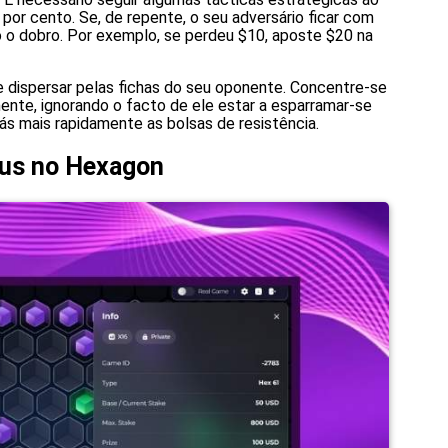
 por cento. Se, de repente, o seu adversário ficar com
o o dobro. Por exemplo, se perdeu $10, aposte $20 na
 dispersar pelas fichas do seu oponente. Concentre-se
nte, ignorando o facto de ele estar a esparramar-se
ás mais rapidamente as bolsas de resistência.
nus no Hexagon