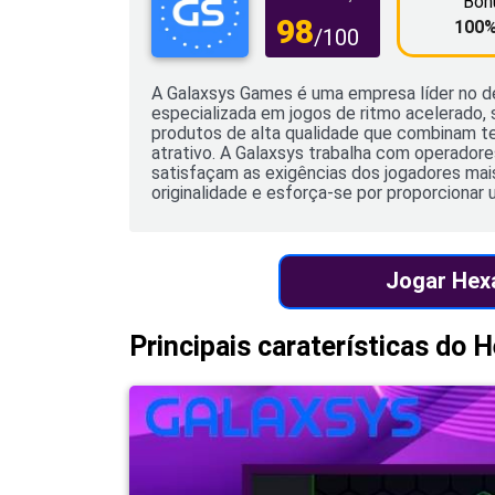
Bón
98
100%
/100
A Galaxsys Games é uma empresa líder no d
especializada em jogos de ritmo acelerado,
produtos de alta qualidade que combinam tec
atrativo. A Galaxsys trabalha com operadore
satisfaçam as exigências dos jogadores mais
originalidade e esforça-se por proporcionar 
Jogar Hex
Principais caraterísticas do 