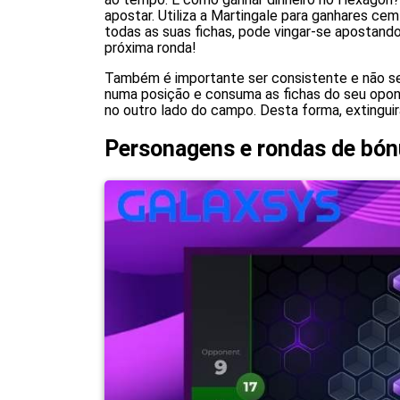
apostar. Utiliza a Martingale para ganhares cem
todas as suas fichas, pode vingar-se apostand
próxima ronda!
Também é importante ser consistente e não se
numa posição e consuma as fichas do seu opone
no outro lado do campo. Desta forma, extinguir
Personagens e rondas de bó