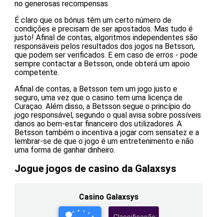
no generosas recompensas.
É claro que os bónus têm um certo número de
condições e precisam de ser apostados. Mas tudo é
justo! Afinal de contas, algoritmos independentes são
responsáveis pelos resultados dos jogos na Betsson,
que podem ser verificados. E em caso de erros - pode
sempre contactar a Betsson, onde obterá um apoio
competente.
Afinal de contas, a Betsson tem um jogo justo e
seguro, uma vez que o casino tem uma licença de
Curaçao. Além disso, a Betsson segue o princípio do
jogo responsável, segundo o qual avisa sobre possíveis
danos ao bem-estar financeiro dos utilizadores. A
Betsson também o incentiva a jogar com sensatez e a
lembrar-se de que o jogo é um entretenimento e não
uma forma de ganhar dinheiro.
Jogue jogos de casino da Galaxsys
Casino Galaxsys