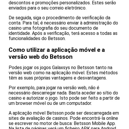
descontos e promoções personalizados. Estes serão
enviados para o seu correio eletrónico.
De seguida, siga o procedimento de verificação da
conta. Para tal, é necessário enviar à administração do
casino uma fotografia do seu documento de
identidade. Após a verificação, terá acesso a todas as
funcionalidades do Betsson.
Como utilizar a aplicação móvel e a
versão web do Betsson
Podes jogar os jogos Galaxsys no Betsson tanto na
versão web como na aplicação móvel. Estes métodos
têm as suas próprias vantagens e desvantagens.
Por exemplo, para jogar na versão web, não é
necessário descarregar nada. Basta aceder ao sítio do
casino e autorizar o jogo. Isto pode ser feito a partir de
um browser móvel ou de um computador.
A aplicação móvel Betsson pode ser descarregada em
sites de avaliação de casinos. Pode encontrá-la online
se escrever no motor de busca: Betsson Mobile App.
Na lista de páginas verá um ficheiro APK para Android