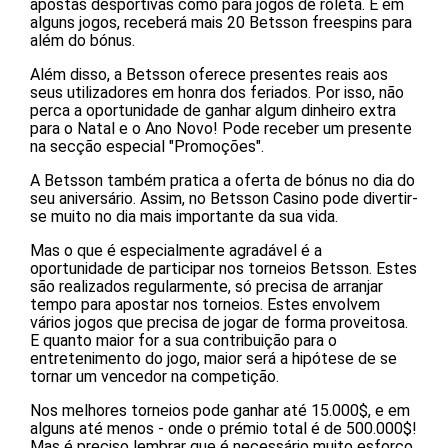
apostas desportivas como para jogos de roleta. E em
alguns jogos, receberá mais 20 Betsson freespins para
além do bónus.
Além disso, a Betsson oferece presentes reais aos
seus utilizadores em honra dos feriados. Por isso, não
perca a oportunidade de ganhar algum dinheiro extra
para o Natal e o Ano Novo! Pode receber um presente
na secção especial "Promoções".
A Betsson também pratica a oferta de bónus no dia do
seu aniversário. Assim, no Betsson Casino pode divertir-
se muito no dia mais importante da sua vida.
Mas o que é especialmente agradável é a
oportunidade de participar nos torneios Betsson. Estes
são realizados regularmente, só precisa de arranjar
tempo para apostar nos torneios. Estes envolvem
vários jogos que precisa de jogar de forma proveitosa.
E quanto maior for a sua contribuição para o
entretenimento do jogo, maior será a hipótese de se
tornar um vencedor na competição.
Nos melhores torneios pode ganhar até 15.000$, e em
alguns até menos - onde o prémio total é de 500.000$!
Mas é preciso lembrar que é necessário muito esforço