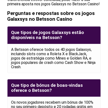
primeira aposta nos jogos Galaxsys no Betsson Casino!
Perguntas e respostas sobre os jogos
Galaxsys no Betsson Casino
Que tipos de jogos Galaxsys estão
disponíveis na Betsson?
A Betsson oferece todos os 40 jogos Galaxsys,
incluindo slots como a Roleta X e BlackJack,
jogos de estratégia como Mines e Golden RA, e
jogos populares de crash como Cash Show e Ninja
Crash.
Que tipo de bónus de boas-vindas
oferece o Betsson?
Os novos jogadores recebem um bónus de 100%
no seu primeiro depósito e 20 rodadas grátis em