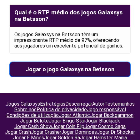
Qual é o RTP médio dos jogos Galaxsys
na Betsson?
Os jogos Galaxsys na Betsson têm um
impressionante RTP médio de 97%, oferecendo
aos jogadores um excelente potencial de ganhos.
Jogar o jogo Galaxsys na Betsson
Jogos Galaxsys
Estratégias
Descarregar
Autor
Testemunhos
Sobre nós
Política de privacidade
Jogo responsável
Condições de utilização
Jogar Atlantic
Jogar Backgammon
Jogar Belote
Jogar Bingo Star
Jogar Blackjack
Jogar Cash Show
Jogar Coin Flip
Jogar Cosmo Saga
Jogar Crash
Jogar Crasher
Jogar Dominoes
Jogar Dr Shocker
Jogar F Mines
Jogar Golden Ra
Jogar Hamster Mania