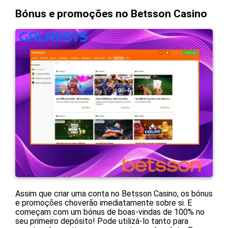
Bónus e promoções no Betsson Casino
Assim que criar uma conta no Betsson Casino, os bónus
e promoções choverão imediatamente sobre si. E
começam com um bónus de boas-vindas de 100% no
seu primeiro depósito! Pode utilizá-lo tanto para